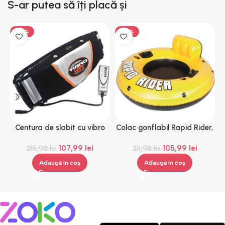
S-ar putea să îți placă și
-50%
-50%
Centura de slabit cu vibro
Colac gonflabil Rapid Rider,
masaj Igia Vibro Shape,
Gonga®
107,99
lei
105,99
lei
telecomanda, negru
215,98
lei
211,98
lei
Adaugă în coș
Adaugă în coș