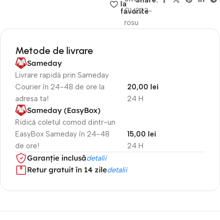
Share:
la
CU223-
favorite
rosu
Metode de livrare
Sameday
Livrare rapidă prin Sameday
Courier în 24-48 de ore la
20,00 lei
adresa ta!
24 H
Sameday (EasyBox)
Ridică coletul comod dintr-un
EasyBox Sameday în 24-48
15,00 lei
de ore!
24 H
Garanție inclusă
detalii
Retur gratuit în 14 zile
detalii