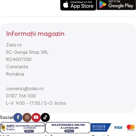
Informații magazin
Zoko.ro
SC Gonga Shop SRL
RO40071310
Constanta
România
comenzi@zoko.ro
0787 766 000
L-V: 9:00 - 17:00 / S-D: Inchis
Social