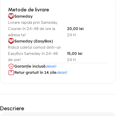
Metode de livrare
Sameday
Livrare rapidă prin Sameday
Courier în 24-48 de ore la
20,00 lei
adresa ta!
24 H
Sameday (EasyBox)
Ridică coletul comod dintr-un
EasyBox Sameday în 24-48
15,00 lei
de ore!
24 H
Garanție inclusă
detalii
Retur gratuit în 14 zile
detalii
Descriere