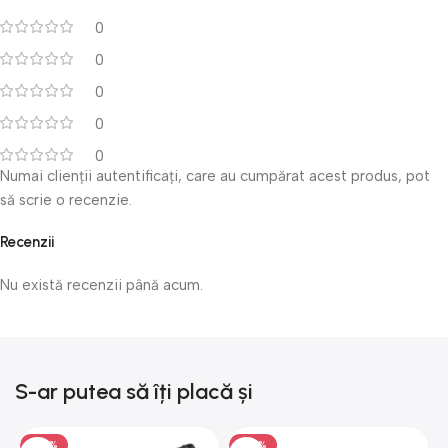
0
0
0
0
0
Numai clienții autentificați, care au cumpărat acest produs, pot
să scrie o recenzie.
Recenzii
Nu există recenzii până acum.
S-ar putea să îți placă și
-50%
-50%