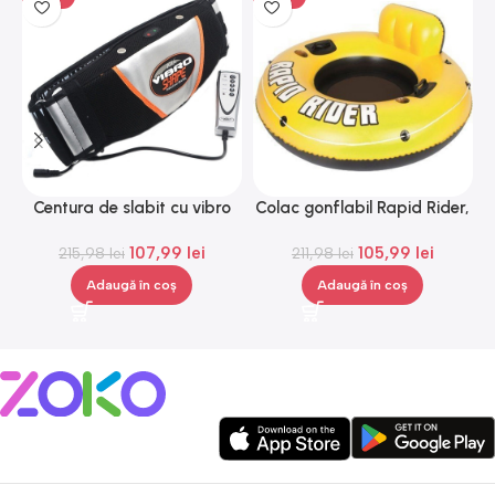
Centura de slabit cu vibro
Colac gonflabil Rapid Rider,
masaj Igia Vibro Shape,
Gonga®
107,99
lei
105,99
lei
telecomanda, negru
215,98
lei
211,98
lei
Adaugă în coș
Adaugă în coș