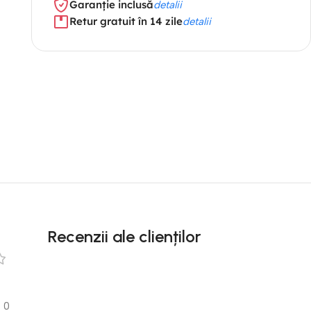
Garanție inclusă
detalii
Retur gratuit în 14 zile
detalii
Recenzii ale clienților
0