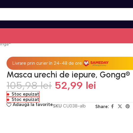
Gonga®
Livrare prin curier în 24-48 de ore
Masca urechi de iepure, Gonga®
105,98
lei
52,99
lei
Stoc epuizat
Stoc epuizat
Adaugă la favorite
SKU
CU038-alb
Share: