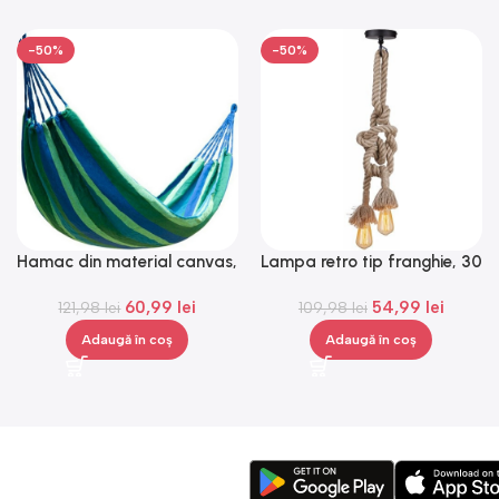
-50%
-50%
Hamac din material canvas,
Lampa retro tip franghie, 30
Gonga®
W, bej, Gonga®
60,99
lei
54,99
lei
121,98
lei
109,98
lei
Adaugă în coș
Adaugă în coș