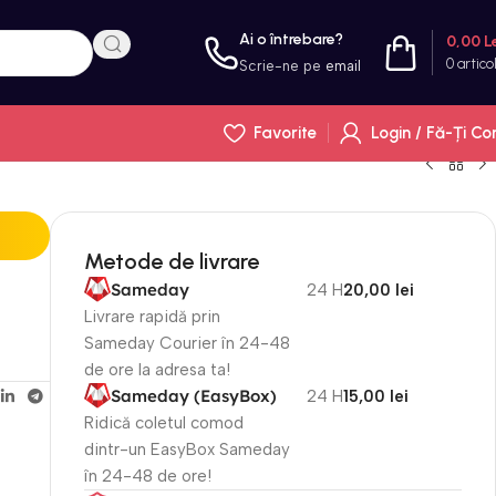
Ai o întrebare?
0,00
L
0
artico
Scrie-ne pe
email
Favorite
Login / Fă-Ți Co
Metode de livrare
Sameday
24 H
20,00 lei
Livrare rapidă prin
Sameday Courier în 24-48
de ore la adresa ta!
Sameday (EasyBox)
24 H
15,00 lei
Ridică coletul comod
dintr-un EasyBox Sameday
în 24-48 de ore!