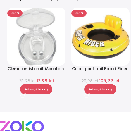
-50%
-50%
Clema antisforait Mountain,
Colac gonflabil Rapid Rider,
Gonga®
Gonga®
12,99
lei
105,99
lei
25,98
lei
211,98
lei
Adaugă în coș
Adaugă în coș