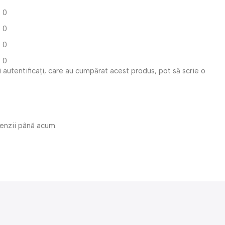
0
0
0
0
i autentificați, care au cumpărat acest produs, pot să scrie o
cenzii până acum.