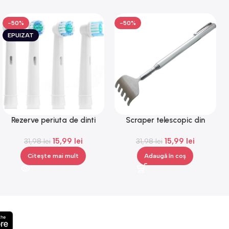
-50%
-50%
EPUIZAT
Rezerve periuta de dinti
Scraper telescopic din
electrica compatibile Oral B,
metal, in forma de pix, ideal
15,99
lei
15,99
lei
capete de periuta, 4 bucati
31,98
lei
pentru spate, Gonga®
31,98
lei
Citește mai mult
Adaugă în coș