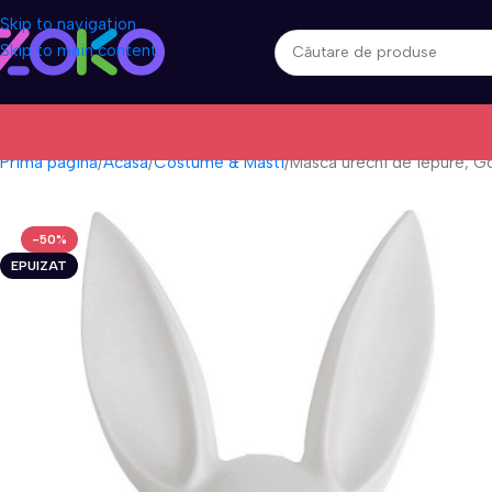
Skip to navigation
Skip to main content
Prima pagină
Acasa
Costume & Masti
Masca urechi de iepure, 
-50%
EPUIZAT