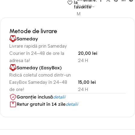
Share:
la
BU1379-
favorite
M
Metode de livrare
Sameday
Livrare rapidă prin Sameday
Courier în 24-48 de ore la
20,00 lei
adresa ta!
24 H
Sameday (EasyBox)
Ridică coletul comod dintr-un
EasyBox Sameday în 24-48
15,00 lei
de ore!
24 H
Garanție inclusă
detalii
Retur gratuit în 14 zile
detalii