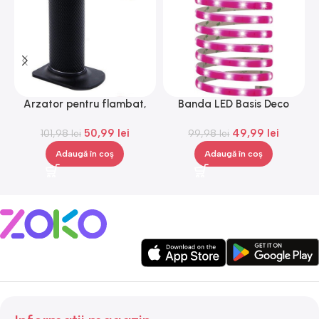
Arzator pentru flambat,
Banda LED Basis Deco
G
reincarcabil, ajustabil,
Paulmann 70507, 12 V, 300
50,99
lei
49,99
lei
101,98
Gonga®
lei
99,98
lei
cm
Adaugă în coș
Adaugă în coș