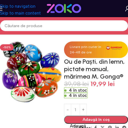
Skip to navigation
Skip to main content
casa
Casa & Gradina
Decoratiuni
Accesorii si decoratiuni Paste
Livrare prin curier în
-50%
24-48 de ore
Ou de Paști, din lemn,
pictate manual,
mărimea M, Gonga®
39,98
lei
19,99
lei
4 în stoc
4 în stoc
Adaugă în coș
Adaugă
SKU