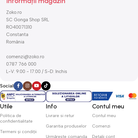
Informații magazin
Zoko.ro
SC Gonga Shop SRL
RO40071310
Constanta
România
comenzi@zoko.ro
0787 766 000
L-V: 9:00 - 17:00 / S-D: Inchis
Social
Utile
Info
Contul meu
Politica de
Livrare si retur
Contul meu
confidentialitate
Garantia produselor
Comenzi
Termeni și condiții
Urmărește comanda
Detalii cont