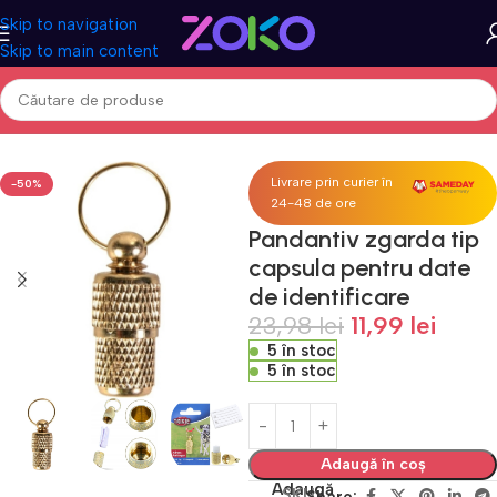
Skip to navigation
Skip to main content
Prima pagină
Acasa
Petshop
Accesorii animale
Livrare prin curier în
-50%
24-48 de ore
Pandantiv zgarda tip
capsula pentru date
de identificare
23,98
lei
11,99
lei
5 în stoc
5 în stoc
Adaugă în coș
Adaugă
SKU