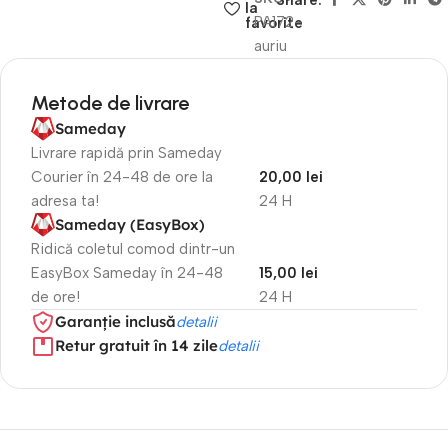
Share:
la
PA172-
favorite
auriu
Metode de livrare
Sameday
Livrare rapidă prin Sameday
Courier în 24-48 de ore la
20,00 lei
adresa ta!
24 H
Sameday (EasyBox)
Ridică coletul comod dintr-un
EasyBox Sameday în 24-48
15,00 lei
de ore!
24 H
Garanție inclusă
detalii
Retur gratuit în 14 zile
detalii