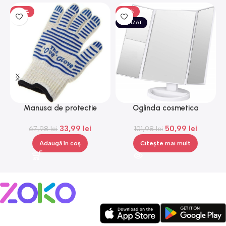
-50%
-50%
EPUIZAT
Manusa de protectie
Oglinda cosmetica
impotriva caldurii, Gonga®
Superstar, iluminare LED,
m
33,99
lei
50,99
lei
67,98
lei
senzor de atingere,Gonga®
101,98
lei
Adaugă în coș
Citește mai mult