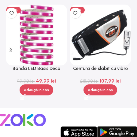
-50%
-50%
Banda LED Basis Deco
Centura de slabit cu vibro
C
Paulmann 70507, 12 V, 300
masaj Igia Vibro Shape,
49,99
lei
107,99
lei
99,98
lei
cm
telecomanda, negru
215,98
lei
Adaugă în coș
Adaugă în coș