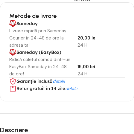
Metode de livrare
Sameday
Livrare rapidă prin Sameday
Courier în 24-48 de ore la
20,00 lei
adresa ta!
24 H
Sameday (EasyBox)
Ridică coletul comod dintr-un
EasyBox Sameday în 24-48
15,00 lei
de ore!
24 H
Garanție inclusă
detalii
Retur gratuit în 14 zile
detalii
Descriere