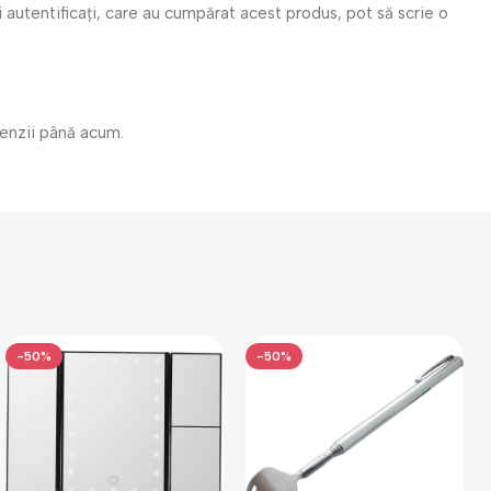
i autentificați, care au cumpărat acest produs, pot să scrie o
cenzii până acum.
-50%
-50%