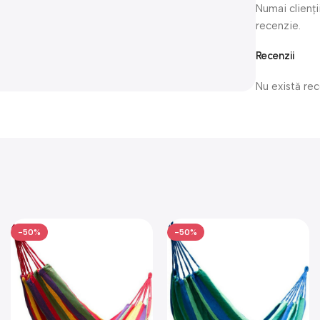
Numai clienți
recenzie.
Recenzii
Nu există re
-50%
-50%