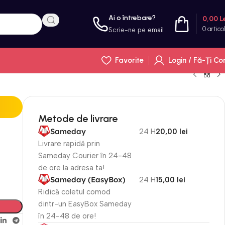
Ai o întrebare?
0,00
L
0
artico
Scrie-ne pe
email
Favorite
Login / Fă-Ți Co
Metode de livrare
Sameday
24 H
20,00 lei
Livrare rapidă prin
Sameday Courier în 24-48
de ore la adresa ta!
Sameday (EasyBox)
24 H
15,00 lei
Ridică coletul comod
dintr-un EasyBox Sameday
în 24-48 de ore!