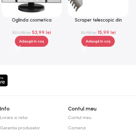
Oglinda cosmetica
Scraper telescopic din
Superstar, iluminare LED,
metal, in forma de pix, ideal
53,99
lei
15,99
lei
senzor de atingere,Gonga®
107,98
lei
pentru spate, Gonga®
31,98
lei
Adaugă în coș
Adaugă în coș
Info
Contul meu
Livrare si retur
Contul meu
Garantia produselor
Comenzi