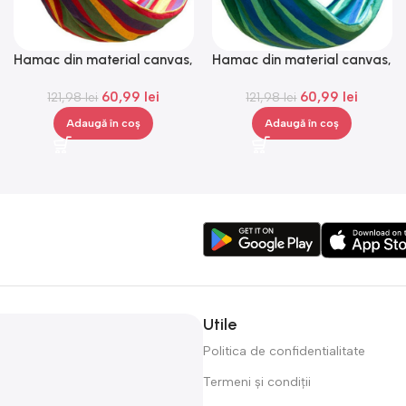
Hamac din material canvas,
Hamac din material canvas,
Gonga®
Gonga®
60,99
lei
60,99
lei
121,98
lei
121,98
lei
Adaugă în coș
Adaugă în coș
Utile
Politica de confidentialitate
Termeni și condiții