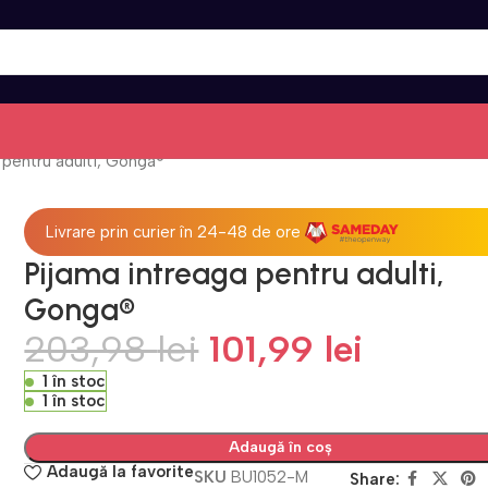
 pentru adulti, Gonga®
Livrare prin curier în 24-48 de ore
Pijama intreaga pentru adulti,
Gonga®
203,98
lei
101,99
lei
1 în stoc
1 în stoc
Adaugă în coș
Adaugă la favorite
SKU
BU1052-M
Share: