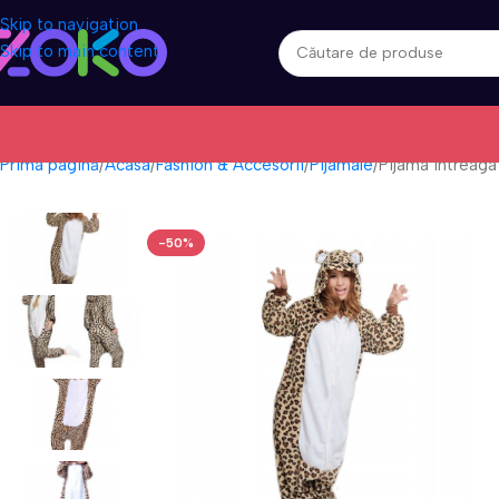
Skip to navigation
Skip to main content
Prima pagină
Acasa
Fashion & Accesorii
Pijamale
Pijama intreaga
-50%