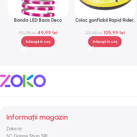
Banda LED Basis Deco
Colac gonflabil Rapid Rider,
Paulmann 70507, 12 V, 300
Gonga®
49,99
lei
105,99
lei
99,98
lei
cm
211,98
lei
Adaugă în coș
Adaugă în coș
Informații magazin
Zoko.ro
SC Gonga Shop SRL