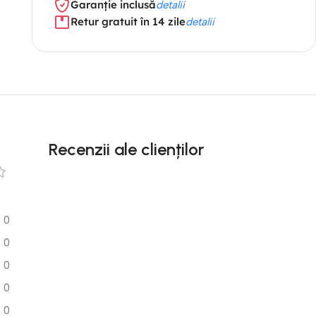
Garanție inclusă
detalii
Retur gratuit în 14 zile
detalii
Recenzii ale clienților
0
0
0
0
0