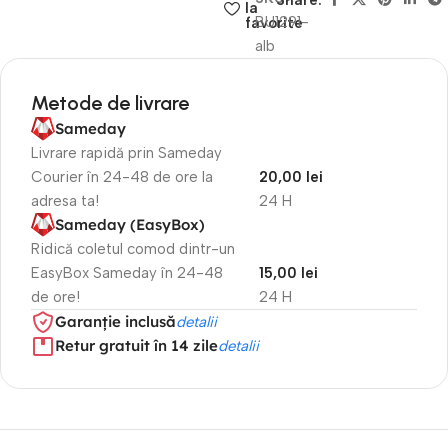
Share:
la
BU1291-
favorite
alb
Metode de livrare
Sameday
Livrare rapidă prin Sameday
Courier în 24-48 de ore la
20,00 lei
adresa ta!
24 H
Sameday (EasyBox)
Ridică coletul comod dintr-un
EasyBox Sameday în 24-48
15,00 lei
de ore!
24 H
Garanție inclusă
detalii
Retur gratuit în 14 zile
detalii