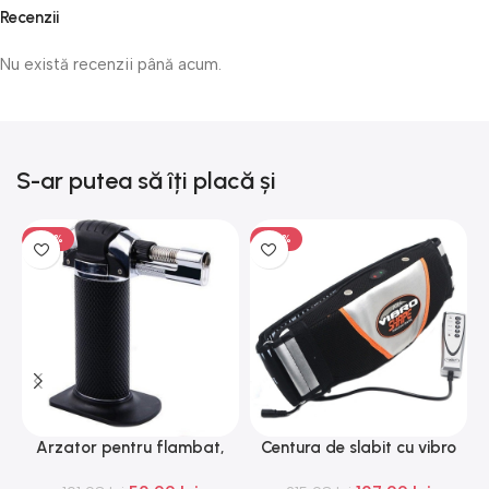
Recenzii
Nu există recenzii până acum.
S-ar putea să îți placă și
-50%
-50%
Arzator pentru flambat,
Centura de slabit cu vibro
C
reincarcabil, ajustabil,
masaj Igia Vibro Shape,