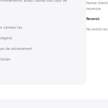
u antrenamente, acești cârnați sunt ușor de
Numai clienți
recenzie.
Recenzii
r câinelui tău
Nu există re
 digerat
siuni de antrenament
ilizări