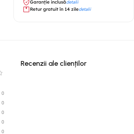
Garanție inclusă
detalii
Retur gratuit în 14 zile
detalii
Recenzii ale clienților
0
0
0
0
0