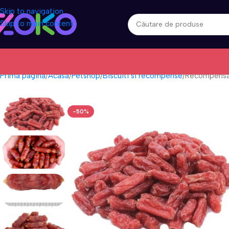
Skip to navigation
Skip to main content
Prima pagină
Acasa
Petshop
Biscuiti si recompense
Recompensa 
-50%