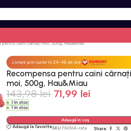
pentru caini cârnați moi, 500g, Hau&Miau
Livrare prin curier în 24-48 de ore
Recompensa pentru caini cârnaț
moi, 500g, Hau&Miau
143,98
lei
71,99
lei
1 în stoc
1 în stoc
Adaugă în coș
Adaugă la favorite
SKU
PA016A-rata
Share: