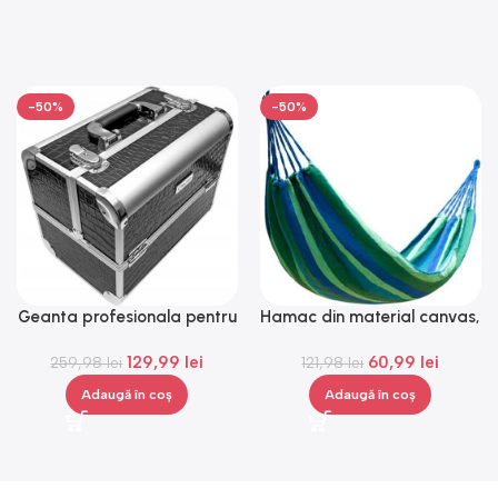
-50%
-50%
Geanta profesionala pentru
Hamac din material canvas,
cosmetice, medie, Gonga®
Gonga®
129,99
lei
60,99
lei
259,98
lei
121,98
lei
Adaugă în coș
Adaugă în coș