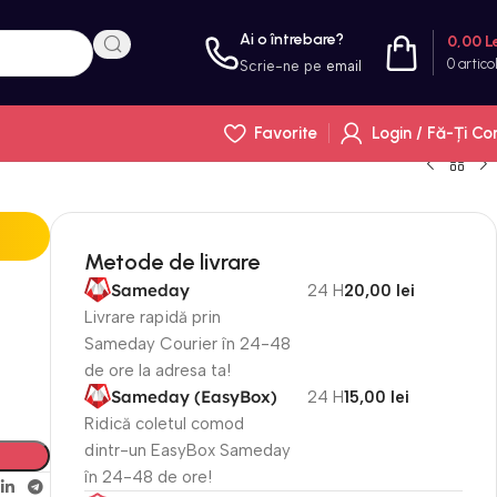
Ai o întrebare?
0,00
L
0
artico
Scrie-ne pe
email
Favorite
Login / Fă-Ți Co
Metode de livrare
i
Sameday
24 H
20,00 lei
Livrare rapidă prin
Sameday Courier în 24-48
de ore la adresa ta!
Sameday (EasyBox)
24 H
15,00 lei
Ridică coletul comod
dintr-un EasyBox Sameday
în 24-48 de ore!