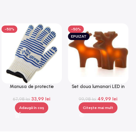
-50%
-50%
EPUIZAT
Manusa de protectie
Set doua lumanari LED in
impotriva caldurii, Gonga®
forma de reni,Gonga®
33,99
lei
49,99
lei
67,98
lei
99,98
lei
Adaugă în coș
Citește mai mult