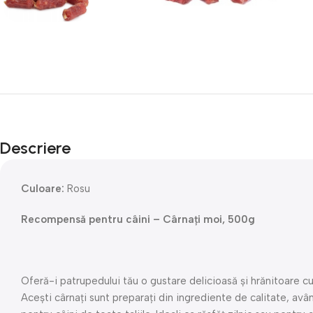
Descriere
Culoare:
Rosu
Recompensă pentru câini – Cârnați moi, 500g
Oferă-i patrupedului tău o gustare delicioasă și hrănitoare 
Acești cârnați sunt preparați din ingrediente de calitate, avâ