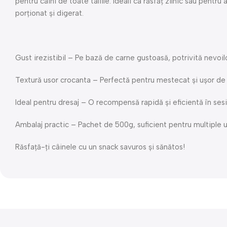
pentru câini de toate taliile. Ideali ca răsfăț zilnic sau pentr
porționat și digerat.
Gust irezistibil – Pe bază de carne gustoasă, potrivită nevoilo
Textură usor crocanta – Perfectă pentru mestecat și ușor de
Ideal pentru dresaj – O recompensă rapidă și eficientă în se
Ambalaj practic – Pachet de 500g, suficient pentru multiple ut
Răsfață-ți câinele cu un snack savuros și sănătos!