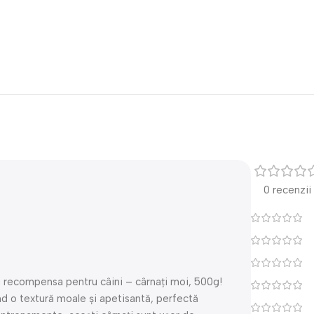
0 recenzii
cu recompensa pentru câini – cârnați moi, 500g!
nd o textură moale și apetisantă, perfectă