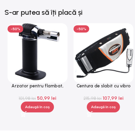
S-ar putea să îți placă și
-50%
-50%
Arzator pentru flambat,
Centura de slabit cu vibro
reincarcabil, ajustabil,
masaj Igia Vibro Shape,
50,99
lei
107,99
lei
101,98
Gonga®
lei
telecomanda, negru
215,98
lei
Adaugă în coș
Adaugă în coș