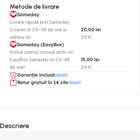
Metode de livrare
Sameday
Livrare rapidă prin Sameday
Courier în 24-48 de ore la
20,00 lei
adresa ta!
24 H
Sameday (EasyBox)
Ridică coletul comod dintr-un
EasyBox Sameday în 24-48
15,00 lei
de ore!
24 H
Garanție inclusă
detalii
Retur gratuit în 14 zile
detalii
Descriere