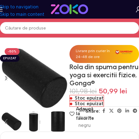
Skip to navigation
Skip to main content
rima pagină
Acasa
Sport & Activitati in aer liber
Accesorii fitness
Livrare prin curier în
-50%
24-48 de ore
EPUIZAT
Rola din spuma pentru
yoga si exercitii fizice,
Gonga®
101,98
lei
50,99
lei
Stoc epuizat
Stoc epuizat
Adaugă
SKU
Share:
la
BU619-
favorite
negru