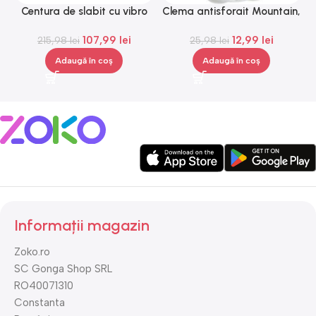
Centura de slabit cu vibro
Clema antisforait Mountain,
G
masaj Igia Vibro Shape,
Gonga®
107,99
lei
12,99
lei
telecomanda, negru
215,98
lei
25,98
lei
Adaugă în coș
Adaugă în coș
Informații magazin
Zoko.ro
SC Gonga Shop SRL
RO40071310
Constanta