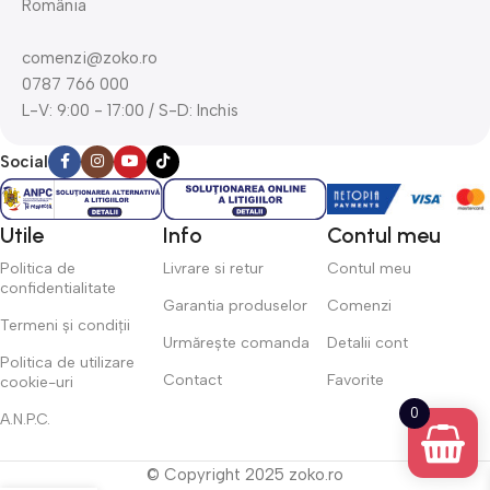
România
comenzi@zoko.ro
0787 766 000
L-V: 9:00 - 17:00 / S-D: Inchis
Social
Utile
Info
Contul meu
Politica de
Livrare si retur
Contul meu
confidentialitate
Garantia produselor
Comenzi
Termeni și condiții
Urmărește comanda
Detalii cont
Politica de utilizare
Contact
Favorite
cookie-uri
0
A.N.P.C.
© Copyright 2025 zoko.ro