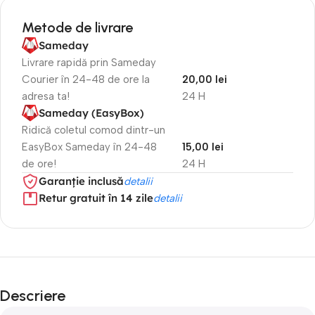
Metode de livrare
Sameday
Livrare rapidă prin Sameday
Courier în 24-48 de ore la
20,00 lei
adresa ta!
24 H
Sameday (EasyBox)
Ridică coletul comod dintr-un
EasyBox Sameday în 24-48
15,00 lei
de ore!
24 H
Garanție inclusă
detalii
Retur gratuit în 14 zile
detalii
Descriere