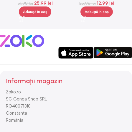
25,99
lei
12,99
lei
nivele, negru, portocaliu,
51,98
lei
25,98
lei
Gonga®
Adaugă în coș
Adaugă în coș
Informații magazin
Zoko.ro
SC Gonga Shop SRL
RO40071310
Constanta
România