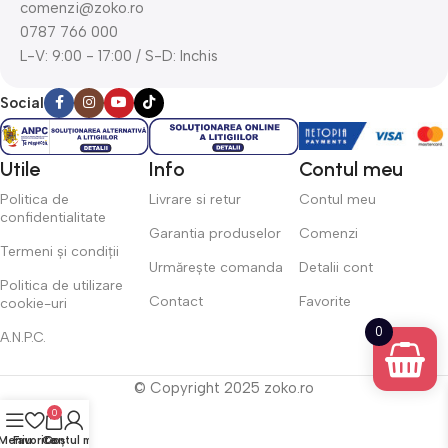
comenzi@zoko.ro
0787 766 000
L-V: 9:00 - 17:00 / S-D: Inchis
Social
Utile
Info
Contul meu
Politica de
Livrare si retur
Contul meu
confidentialitate
Garantia produselor
Comenzi
Termeni și condiții
Urmărește comanda
Detalii cont
Politica de utilizare
Contact
Favorite
cookie-uri
0
A.N.P.C.
© Copyright 2025 zoko.ro
0
Meniu
Favorite
Contul meu
Coș