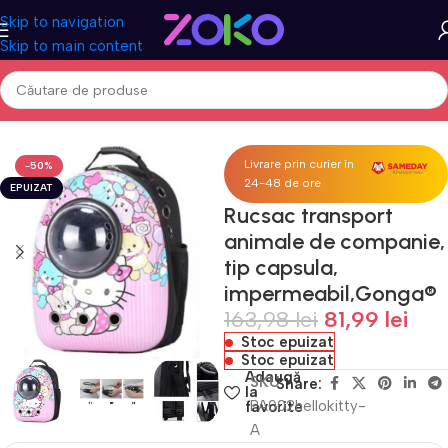
Skip to navigation
Skip to main content
Prima pagină
Acasa
Petshop
Genti si articole de transport
Livrare prin curier în
-50%
24-48 de ore
EPUIZAT
Rucsac transport
animale de companie,
tip capsula,
impermeabil,Gonga®
163,98
lei
81,99
lei
Stoc epuizat
Stoc epuizat
Adaugă
SKU
Share:
la
PA002hellokitty-
favorite
A