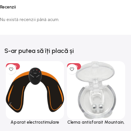
Recenzii
Nu există recenzii până acum.
S-ar putea să îți placă și
-50%
-50%
Aparat electrostimulare
Clema antisforait Mountain,
C
pentru fesieri, 1-100hz, 10
Gonga®