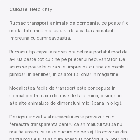
Culoare:
Hello Kitty
Rucsac transport animale de companie,
ce poate fi o
modalitate mult mai usoara de a va lua animaluutl
impreuna cu dumneavoastra.
Rucsacul tip capsula reprezinta cel mai portabil mod de
a-l lua peste tot cu tine pe prietenul necuvantator. De
acum se poate bucura si el impreuna cu tine de micile
plimbari in aer liber, in calatorii si chiar in magazine.
Modalitatea facila de transport este conceputa in
special pentru caini din rase de talie mica, pisici, sau
alte alte animalute de dimensiuni mici (pana in 6 kg).
Designul inovativ al rucsacului este prevazut cu o
fereastra transparenta pentru ca animalutul tau sa nu
mai fie anxios, si sa se bucure de peisaj. Un covoras din
panza moale ii va asigura acestuia confortul in interiorul