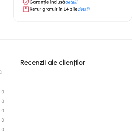
Garanție inclusă
detalii
Retur gratuit în 14 zile
detalii
Recenzii ale clienților
0
0
0
0
0