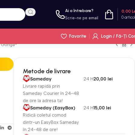
Ai o întrebare?
0,00
L
0
artico
Scrie-ne pe
email
Favorite
Login / Fă-Ți Co
l, Gonga®
Metode de livrare
Sameday
24 H
20,00 lei
Livrare rapidă prin
Sameday Courier în 24-48
de ore la adresa ta!
Sameday (EasyBox)
24 H
15,00 lei
Ridică coletul comod
dintr-un EasyBox Sameday
în 24-48 de ore!