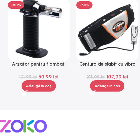
-50%
-50%
Arzator pentru flambat,
Centura de slabit cu vibro
reincarcabil, ajustabil,
masaj Igia Vibro Shape,
50,99
lei
107,99
lei
101,98
Gonga®
lei
telecomanda, negru
215,98
lei
Adaugă în coș
Adaugă în coș