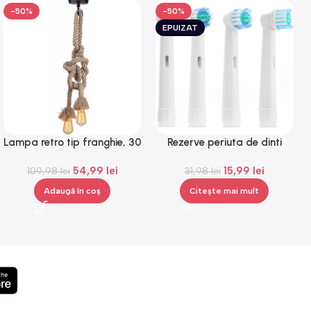
-50%
-50%
EPUIZAT
Lampa retro tip franghie, 30
Rezerve periuta de dinti
W, bej, Gonga®
electrica compatibile Oral B,
54,99
lei
15,99
lei
109,98
lei
capete de periuta, 4 bucati
31,98
lei
Adaugă în coș
Citește mai mult