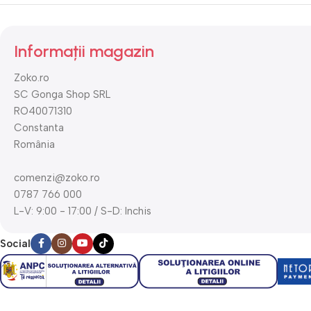
Informații magazin
Zoko.ro
SC Gonga Shop SRL
RO40071310
Constanta
România
comenzi@zoko.ro
0787 766 000
L-V: 9:00 - 17:00 / S-D: Inchis
Social