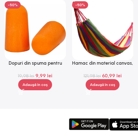
-50%
-50%
Dopuri din spuma pentru
Hamac din material canvas,
urechi, Gonga®
Gonga®
9,99
lei
60,99
lei
19,98
lei
121,98
lei
Adaugă în coș
Adaugă în coș