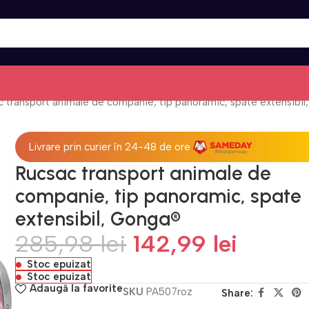
 transport animale de companie, tip panoramic, spate extensibi
Livrare prin curier în 24-48 de ore
Rucsac transport animale de
companie, tip panoramic, spate
extensibil, Gonga®
285,98
lei
142,99
lei
Stoc epuizat
Stoc epuizat
Adaugă la favorite
SKU
PA507roz
Share: