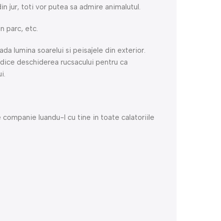
in jur, toti vor putea sa admire animalutul.
n parc, etc.
a lumina soarelui si peisajele din exterior.
edice deschiderea rucsacului pentru ca
i.
 companie luandu-l cu tine in toate calatoriile