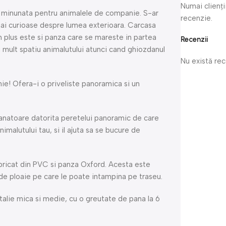
Numai clienți
 minunata pentru animalele de companie. S-ar
recenzie.
i mai curioase despre lumea exterioara. Carcasa
n plus este si panza care se mareste in partea
Recenzii
 mult spatiu animalutului atunci cand ghiozdanul
Nu există re
e! Ofera-i o priveliste panoramica si un
manatoare datorita peretelui panoramic de care
malutului tau, si il ajuta sa se bucure de
bricat din PVC si panza Oxford. Acesta este
 de ploaie pe care le poate intampina pe traseu.
 talie mica si medie, cu o greutate de pana la 6