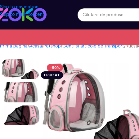
Skip to navigation
Skip to main content
Prima pagină
Acasa
Petshop
Genti si articole de transport
Rucsac
-50%
EPUIZAT