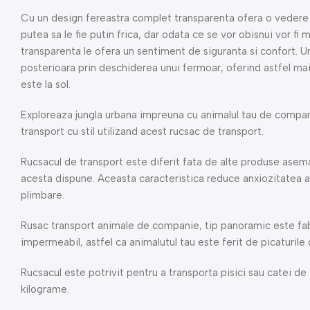
Cu un design fereastra complet transparenta ofera o vedere
putea sa le fie putin frica, dar odata ce se vor obisnui vor f
transparenta le ofera un sentiment de siguranta si confort. U
posterioara prin deschiderea unui fermoar, oferind astfel mai
este la sol.
Exploreaza jungla urbana impreuna cu animalul tau de compani
transport cu stil utilizand acest rucsac de transport.
Rucsacul de transport este diferit fata de alte produse ase
acesta dispune. Aceasta caracteristica reduce anxiozitatea ani
plimbare.
Rusac transport animale de companie, tip panoramic este fa
impermeabil, astfel ca animalutul tau este ferit de picaturile
Rucsacul este potrivit pentru a transporta pisici sau catei de
kilograme.