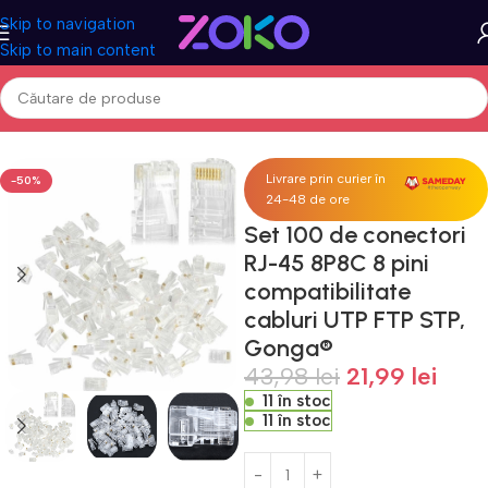
Skip to navigation
Skip to main content
Prima pagină
Acasa
PC & Gaming
Accesorii
Livrare prin curier în
-50%
24-48 de ore
Set 100 de conectori
RJ-45 8P8C 8 pini
compatibilitate
cabluri UTP FTP STP,
Gonga®
43,98
lei
21,99
lei
11 în stoc
11 în stoc