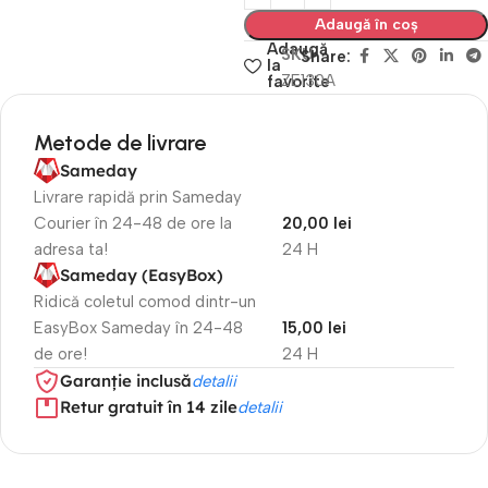
Adaugă în coș
Adaugă
SKU
Share:
la
ZE130A
favorite
Metode de livrare
Sameday
Livrare rapidă prin Sameday
Courier în 24-48 de ore la
20,00 lei
adresa ta!
24 H
Sameday (EasyBox)
Ridică coletul comod dintr-un
EasyBox Sameday în 24-48
15,00 lei
de ore!
24 H
Garanție inclusă
detalii
Retur gratuit în 14 zile
detalii