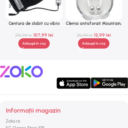
Centura de slabit cu vibro
Clema antisforait Mountain,
C
masaj Igia Vibro Shape,
Gonga®
107,99
lei
12,99
lei
telecomanda, negru
215,98
lei
25,98
lei
Adaugă în coș
Adaugă în coș
Informații magazin
Zoko.ro
SC Gonga Shop SRL