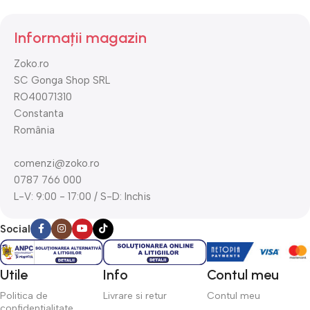
Informații magazin
Zoko.ro
SC Gonga Shop SRL
RO40071310
Constanta
România
comenzi@zoko.ro
0787 766 000
L-V: 9:00 - 17:00 / S-D: Inchis
Social
Utile
Info
Contul meu
Politica de
Livrare si retur
Contul meu
confidentialitate