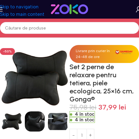
Skip to navigation
Skip to main content
gină
Acasa
Auto & Moto
Accesorii auto
Perne si suporturi scaun
Livrare prin curier în
-50%
24-48 de ore
Set 2 perne de
relaxare pentru
tetiera, piele
ecologica, 25×16 cm,
Gonga®
75,98
lei
37,99
lei
4 în stoc
4 în stoc