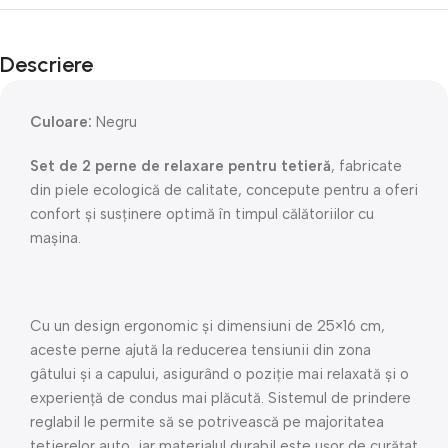
Descriere
Culoare:
Negru
Set de 2 perne de relaxare pentru tetieră
, fabricate
din piele ecologică de calitate, concepute pentru a oferi
confort și susținere optimă în timpul călătoriilor cu
mașina.
Cu un design ergonomic și dimensiuni de 25×16 cm,
aceste perne ajută la reducerea tensiunii din zona
gâtului și a capului, asigurând o poziție mai relaxată și o
experiență de condus mai plăcută. Sistemul de prindere
reglabil le permite să se potrivească pe majoritatea
tetierelor auto, iar materialul durabil este ușor de curățat