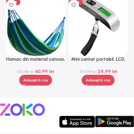
-50%
-50%
Hamac din material canvas,
Mini cantar portabil, LCD,
Gonga®
metal, Gonga®
60,99
lei
24,99
lei
121,98
lei
49,98
lei
Adaugă în coș
Adaugă în coș