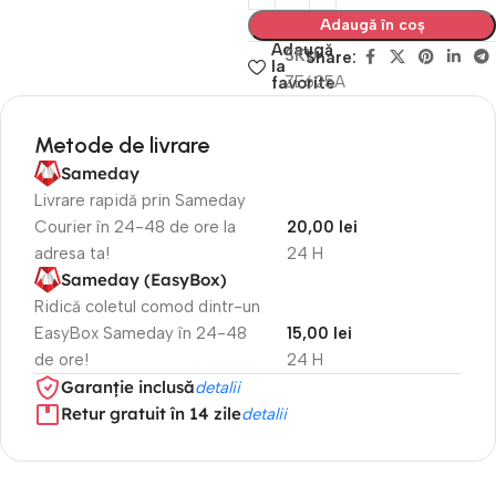
Adaugă în coș
Adaugă
SKU
Share:
la
ZE625A
favorite
Metode de livrare
Sameday
Livrare rapidă prin Sameday
Courier în 24-48 de ore la
20,00 lei
adresa ta!
24 H
Sameday (EasyBox)
Ridică coletul comod dintr-un
EasyBox Sameday în 24-48
15,00 lei
de ore!
24 H
Garanție inclusă
detalii
Retur gratuit în 14 zile
detalii