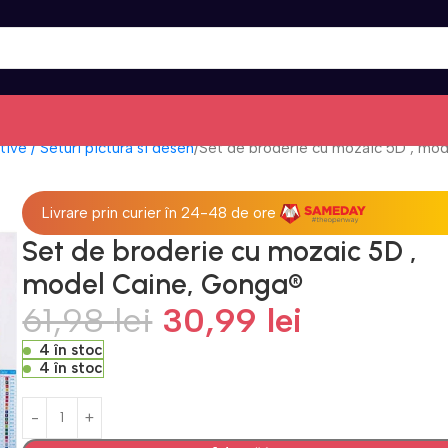
tive / Seturi pictura si desen
Set de broderie cu mozaic 5D , mo
Livrare prin curier în 24-48 de ore
Set de broderie cu mozaic 5D ,
model Caine, Gonga®
61,98
lei
30,99
lei
4 în stoc
4 în stoc