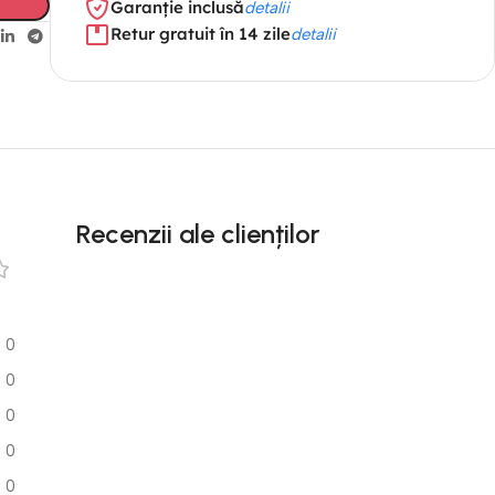
Garanție inclusă
detalii
Retur gratuit în 14 zile
detalii
Recenzii ale clienților
0
0
0
0
0