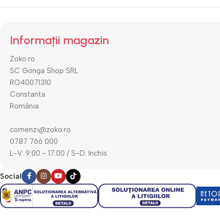
Informații magazin
Zoko.ro
SC Gonga Shop SRL
RO40071310
Constanta
România
comenzi@zoko.ro
0787 766 000
L-V: 9:00 - 17:00 / S-D: Inchis
Social