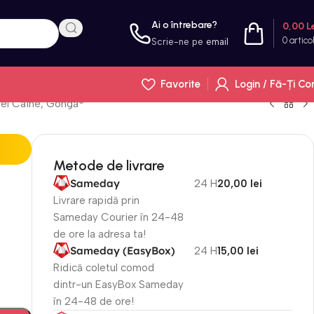
Ai o întrebare?
0,00
L
0
artico
Scrie-ne pe
email
Favorite
Login / Fă-Ți Co
del Caine, Gonga®
Metode de livrare
Sameday
24 H
20,00 lei
Livrare rapidă prin
Sameday Courier în 24-48
de ore la adresa ta!
Sameday (EasyBox)
24 H
15,00 lei
Ridică coletul comod
dintr-un EasyBox Sameday
în 24-48 de ore!