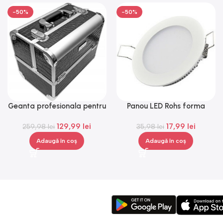
-50%
-50%
Geanta profesionala pentru
Panou LED Rohs forma
cosmetice, medie, Gonga®
rotunda, 6 W, lumina alba,
129,99
lei
17,99
lei
259,98
lei
35,98
3000 K
lei
Adaugă în coș
Adaugă în coș