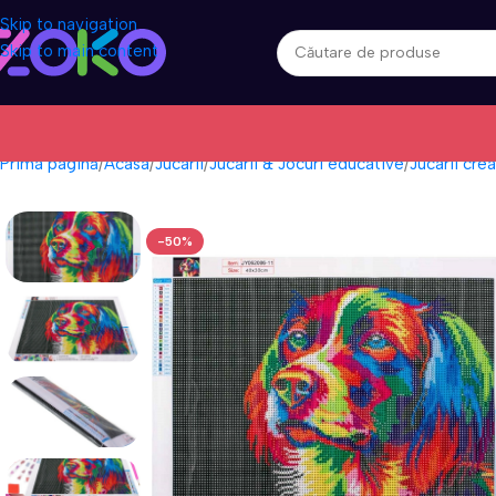
Skip to navigation
Skip to main content
Prima pagină
Acasa
Jucarii
Jucarii & Jocuri educative
Jucarii crea
-50%