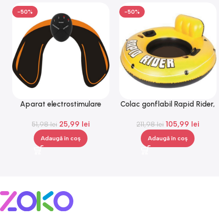
-50%
-50%
Aparat electrostimulare
Colac gonflabil Rapid Rider,
pentru fesieri, 1-100hz, 10
Gonga®
25,99
lei
105,99
lei
nivele, negru, portocaliu,
51,98
lei
211,98
lei
Gonga®
Adaugă în coș
Adaugă în coș