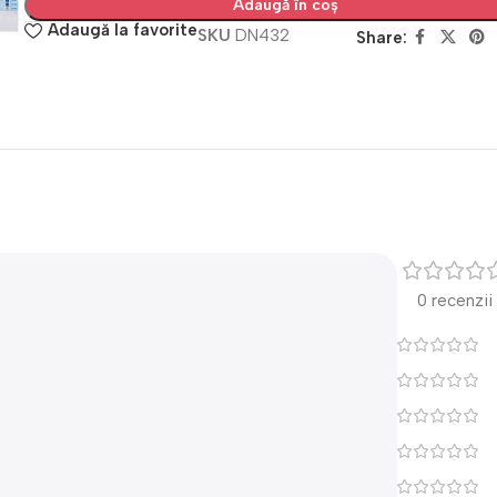
Adaugă în coș
Adaugă la favorite
SKU
DN432
Share:
0 recenzii