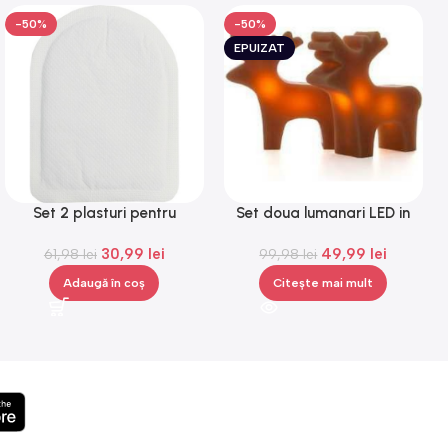
-50%
-50%
EPUIZAT
Set 2 plasturi pentru
Set doua lumanari LED in
incalzirea mainilor sau a
forma de reni,Gonga®
30,99
lei
49,99
lei
picioarelor, Gonga®
61,98
lei
99,98
lei
Adaugă în coș
Citește mai mult