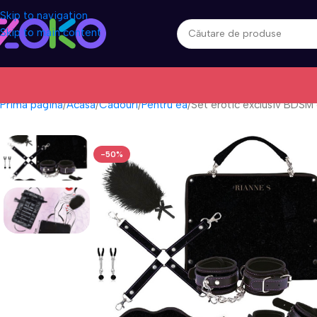
Skip to navigation
Skip to main content
Prima pagină
Acasa
Cadouri
Pentru ea
Set erotic exclusiv BDSM 
-50%