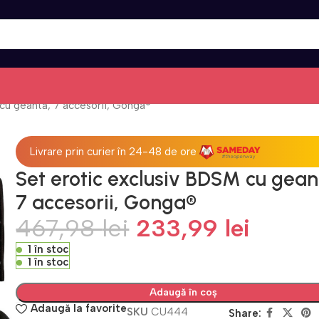
cu geantă, 7 accesorii, Gonga®
Livrare prin curier în 24-48 de ore
Set erotic exclusiv BDSM cu gean
7 accesorii, Gonga®
467,98
lei
233,99
lei
1 în stoc
1 în stoc
Adaugă în coș
Adaugă la favorite
SKU
CU444
Share: