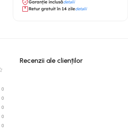
Garanție inclusă
detalii
Retur gratuit în 14 zile
detalii
Recenzii ale clienților
0
0
0
0
0