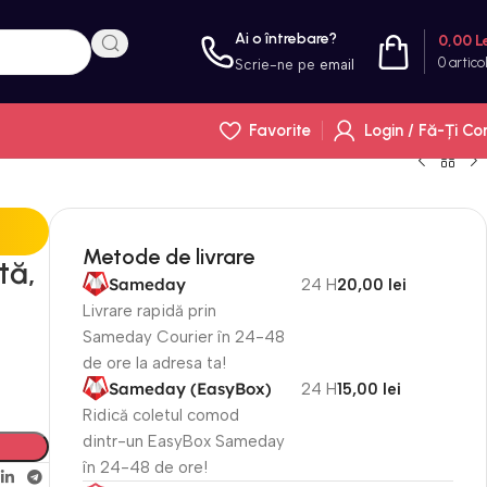
Ai o întrebare?
0,00
L
0
artico
Scrie-ne pe
email
Favorite
Login / Fă-Ți Co
Metode de livrare
tă,
Sameday
24 H
20,00 lei
Livrare rapidă prin
Sameday Courier în 24-48
de ore la adresa ta!
Sameday (EasyBox)
24 H
15,00 lei
Ridică coletul comod
dintr-un EasyBox Sameday
în 24-48 de ore!