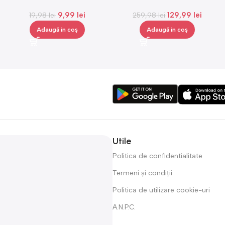
urechi, Gonga®
cosmetice, medie, Gonga®
9,99
lei
129,99
lei
19,98
lei
259,98
lei
Adaugă în coș
Adaugă în coș
Utile
Politica de confidentialitate
Termeni și condiții
Politica de utilizare cookie-uri
A.N.P.C.