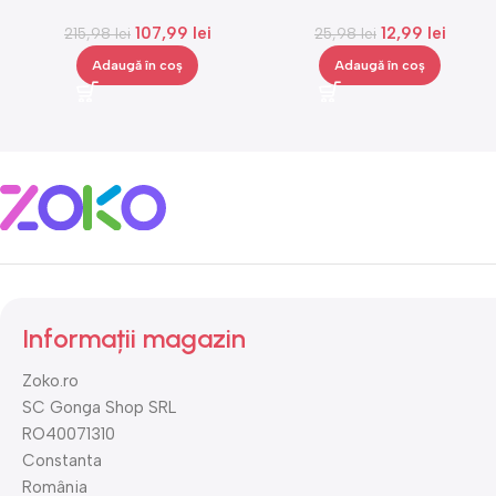
masaj Igia Vibro Shape,
Gonga®
107,99
lei
12,99
lei
telecomanda, negru
215,98
lei
25,98
lei
Adaugă în coș
Adaugă în coș
Informații magazin
Zoko.ro
SC Gonga Shop SRL
RO40071310
Constanta
România