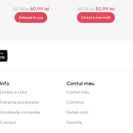
Gonga®
Superstar, iluminare LED,
60,99
lei
50,99
lei
121,98
lei
senzor de atingere,Gonga®
101,98
lei
Adaugă în coș
Citește mai mult
Info
Contul meu
Livrare si retur
Contul meu
Garantia produselor
Comenzi
Urmărește comanda
Detalii cont
Contact
Favorite