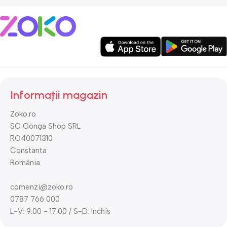
Informații magazin
Zoko.ro
SC Gonga Shop SRL
RO40071310
Constanta
România
comenzi@zoko.ro
0787 766 000
L-V: 9:00 - 17:00 / S-D: Inchis