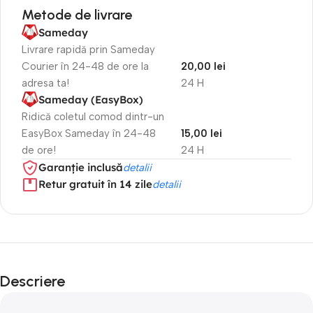
Metode de livrare
Sameday
Livrare rapidă prin Sameday
Courier în 24-48 de ore la
20,00 lei
adresa ta!
24 H
Sameday (EasyBox)
Ridică coletul comod dintr-un
EasyBox Sameday în 24-48
15,00 lei
de ore!
24 H
Garanție inclusă
detalii
Retur gratuit în 14 zile
detalii
Descriere