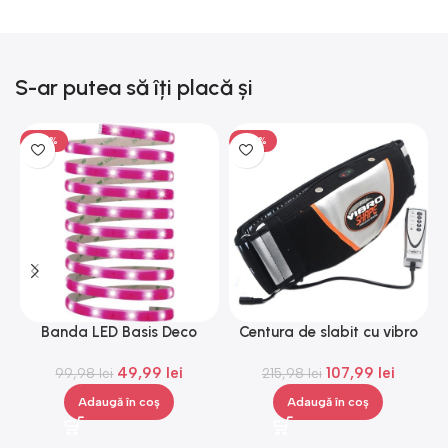
S-ar putea să îți placă și
-50%
-50%
Banda LED Basis Deco
Centura de slabit cu vibro
C
Paulmann 70507, 12 V, 300
masaj Igia Vibro Shape,
49,99
lei
107,99
lei
99,98
lei
cm
telecomanda, negru
215,98
lei
Adaugă în coș
Adaugă în coș