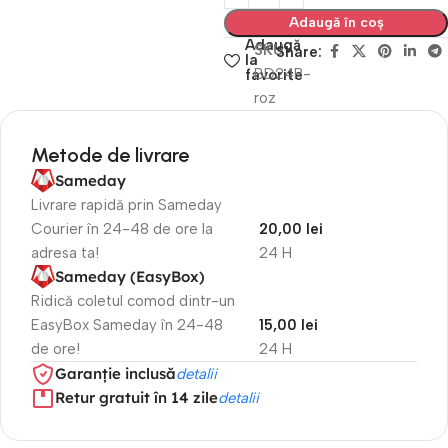
Adaugă în coș
Adaugă
SKU
Share:
la
BD24R-
favorite
roz
Metode de livrare
Sameday
Livrare rapidă prin Sameday
Courier în 24-48 de ore la
20,00 lei
adresa ta!
24 H
Sameday (EasyBox)
Ridică coletul comod dintr-un
EasyBox Sameday în 24-48
15,00 lei
de ore!
24 H
Garanție inclusă
detalii
Retur gratuit în 14 zile
detalii