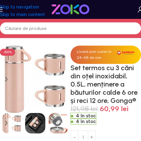
Skip to navigation
Skip to main content
sa
Casa & Gradina
Bucatarie si servire
Termosuri si cani termos
Livrare prin curier în
-50%
24-48 de ore
Set termos cu 3 căni
din oțel inoxidabil,
0.5L, menținere a
băuturilor calde 6 ore
și reci 12 ore, Gonga®
121,98
lei
60,99
lei
4 în stoc
4 în stoc