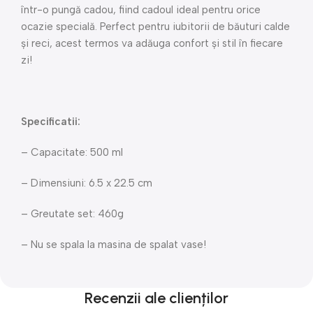
într-o pungă cadou, fiind cadoul ideal pentru orice
ocazie specială. Perfect pentru iubitorii de băuturi calde
și reci, acest termos va adăuga confort și stil în fiecare
zi!
Specificatii:
– Capacitate: 500 ml
– Dimensiuni: 6.5 x 22.5 cm
– Greutate set: 460g
– Nu se spala la masina de spalat vase!
Recenzii ale clienților