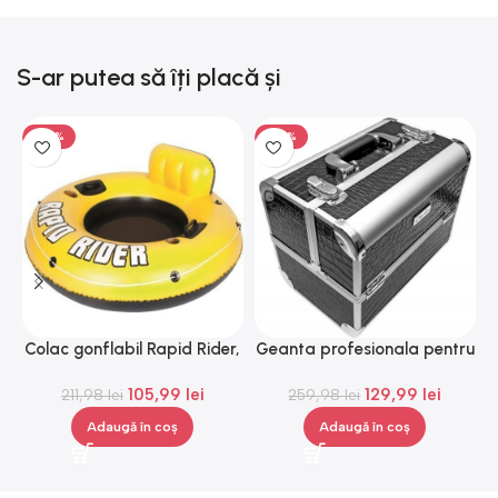
S-ar putea să îți placă și
-50%
-50%
Colac gonflabil Rapid Rider,
Geanta profesionala pentru
L
Gonga®
cosmetice, medie, Gonga®
105,99
lei
129,99
lei
211,98
lei
259,98
lei
Adaugă în coș
Adaugă în coș