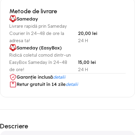
Metode de livrare
Sameday
Livrare rapidă prin Sameday
Courier în 24-48 de ore la
20,00 lei
adresa ta!
24 H
Sameday (EasyBox)
Ridică coletul comod dintr-un
EasyBox Sameday în 24-48
15,00 lei
de ore!
24 H
Garanție inclusă
detalii
Retur gratuit în 14 zile
detalii
Descriere