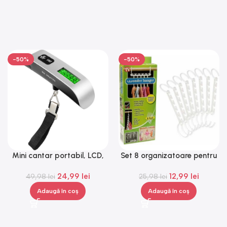
-50%
-50%
Mini cantar portabil, LCD,
Set 8 organizatoare pentru
metal, Gonga®
40 umerase, Gonga®
24,99
lei
12,99
lei
49,98
lei
25,98
lei
Adaugă în coș
Adaugă în coș