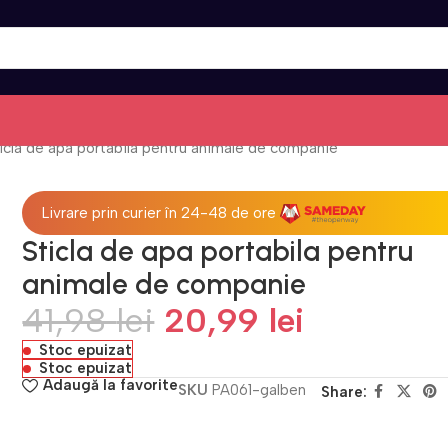
icla de apa portabila pentru animale de companie
Livrare prin curier în 24-48 de ore
Sticla de apa portabila pentru
animale de companie
41,98
lei
20,99
lei
Stoc epuizat
Stoc epuizat
Adaugă la favorite
SKU
PA061-galben
Share: