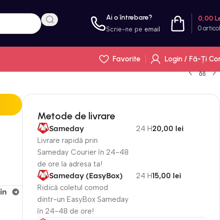
Ai o întrebare?
0,00
L
0
artico
Scrie-ne pe
email
Favorite
Login / Fă-Ți Co
Metode de livrare
Sameday
24 H
20,00 lei
Livrare rapidă prin
Sameday Courier în 24-48
de ore la adresa ta!
Sameday (EasyBox)
24 H
15,00 lei
Ridică coletul comod
dintr-un EasyBox Sameday
în 24-48 de ore!