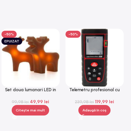
-50%
-50%
EPUIZAT
Set doua lumanari LED in
Telemetru profesional cu
forma de reni,Gonga®
laser, Gonga®
49,99
lei
119,99
lei
99,98
lei
239,98
lei
Citește mai mult
Adaugă în coș