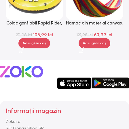
Colac gonflabil Rapid Rider,
Hamac din material canvas,
Gonga®
Gonga®
105,99
lei
60,99
lei
211,98
lei
121,98
lei
Adaugă în coș
Adaugă în coș
Informații magazin
Zoko.ro
SC Gonga Shop SRL