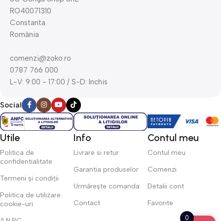
RO40071310
Constanta
România
comenzi@zoko.ro
0787 766 000
L-V: 9:00 - 17:00 / S-D: Inchis
Social
Utile
Info
Contul meu
Politica de
Livrare si retur
Contul meu
confidentialitate
Garantia produselor
Comenzi
Termeni și condiții
Urmărește comanda
Detalii cont
Politica de utilizare
Contact
Favorite
cookie-uri
0
A.N.P.C.