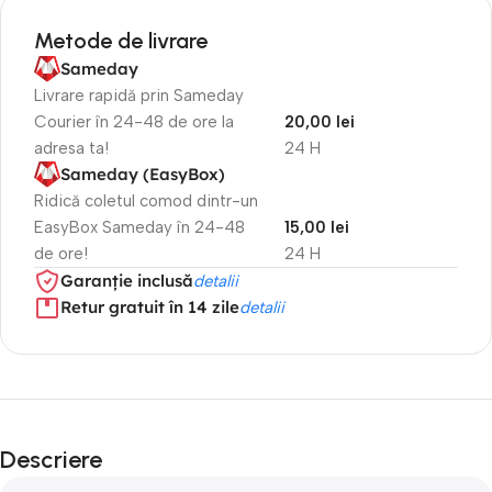
Metode de livrare
Sameday
Livrare rapidă prin Sameday
Courier în 24-48 de ore la
20,00 lei
adresa ta!
24 H
Sameday (EasyBox)
Ridică coletul comod dintr-un
EasyBox Sameday în 24-48
15,00 lei
de ore!
24 H
Garanție inclusă
detalii
Retur gratuit în 14 zile
detalii
Descriere