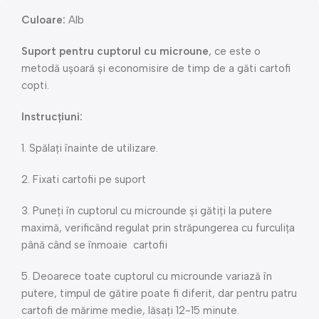
Culoare:
Alb
Suport pentru cuptorul cu microune
, ce este o
metodă ușoară și economisire de timp de a găti cartofi
copti.
Instrucțiuni:
1. Spălați înainte de utilizare.
2. Fixati cartofii pe suport
3. Puneți în cuptorul cu microunde și gătiți la putere
maximă, verificând regulat prin străpungerea cu furculița
până când se înmoaie cartofii
5. Deoarece toate cuptorul cu microunde variază în
putere, timpul de gătire poate fi diferit, dar pentru patru
cartofi de mărime medie, lăsați 12-15 minute.