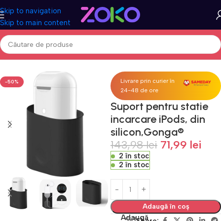
Skip to navigation
Skip to main content
Acasa
Accesorii telefoane & tablete
Suport si docking telefoane
Livrare prin curier în
-50%
24-48 de ore
Suport pentru statie
incarcare iPods, din
silicon,Gonga®
143,98
lei
71,99
lei
2 în stoc
2 în stoc
Adaugă în coș
Adaugă
SKU