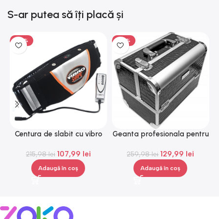
S-ar putea să îți placă și
-50%
-50%
Centura de slabit cu vibro
Geanta profesionala pentru
H
masaj Igia Vibro Shape,
cosmetice, medie, Gonga®
107,99
lei
129,99
lei
telecomanda, negru
215,98
lei
259,98
lei
Adaugă în coș
Adaugă în coș