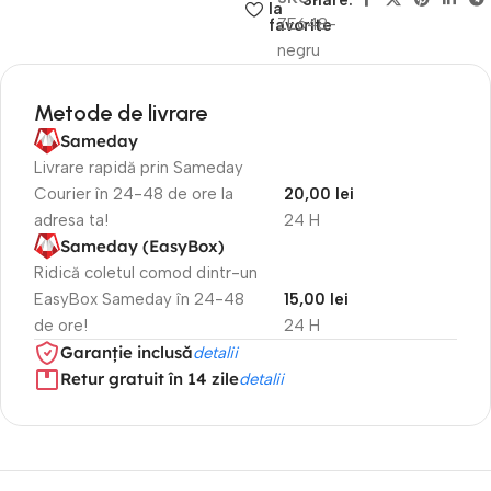
Share:
la
ZE648-
favorite
negru
Metode de livrare
Sameday
Livrare rapidă prin Sameday
Courier în 24-48 de ore la
20,00 lei
adresa ta!
24 H
Sameday (EasyBox)
Ridică coletul comod dintr-un
EasyBox Sameday în 24-48
15,00 lei
de ore!
24 H
Garanție inclusă
detalii
Retur gratuit în 14 zile
detalii