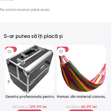
Nu există recenzii până acum.
S-ar putea să îți placă și
-50%
-50%
Geanta profesionala pentru
Hamac din material canvas,
cosmetice, medie, Gonga®
Gonga®
129,99
lei
60,99
lei
259,98
lei
121,98
lei