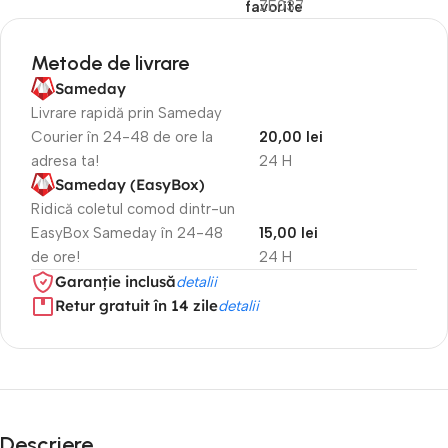
ZE037
favorite
Metode de livrare
Sameday
Livrare rapidă prin Sameday
Courier în 24-48 de ore la
20,00 lei
adresa ta!
24 H
Sameday (EasyBox)
Ridică coletul comod dintr-un
EasyBox Sameday în 24-48
15,00 lei
de ore!
24 H
Garanție inclusă
detalii
Retur gratuit în 14 zile
detalii
Descriere