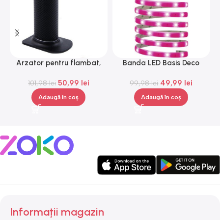
Arzator pentru flambat,
Banda LED Basis Deco
L
reincarcabil, ajustabil,
Paulmann 70507, 12 V, 300
50,99
lei
49,99
lei
101,98
Gonga®
lei
99,98
lei
cm
Adaugă în coș
Adaugă în coș
Informații magazin