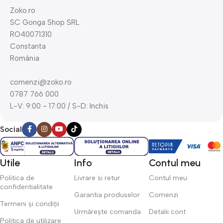
Zoko.ro
SC Gonga Shop SRL
RO40071310
Constanta
România
comenzi@zoko.ro
0787 766 000
L-V: 9:00 - 17:00 / S-D: Inchis
Social
Utile
Info
Contul meu
Politica de
Livrare si retur
Contul meu
confidentialitate
Garantia produselor
Comenzi
Termeni și condiții
Urmărește comanda
Detalii cont
Politica de utilizare