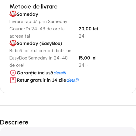
Metode de livrare
Sameday
Livrare rapidă prin Sameday
Courier în 24-48 de ore la
20,00 lei
adresa ta!
24 H
Sameday (EasyBox)
Ridică coletul comod dintr-un
EasyBox Sameday în 24-48
15,00 lei
de ore!
24 H
Garanție inclusă
detalii
Retur gratuit în 14 zile
detalii
Descriere