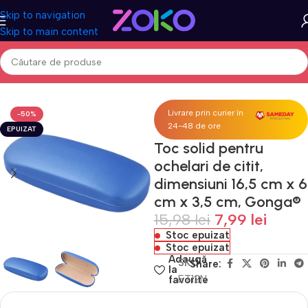
Skip to navigation
Skip to main content
agină
Acasa
Fashion & Accesorii
Ochelari
Tocuri pentru ochelari
Livrare prin curier în
-50%
24-48 de ore
EPUIZAT
Toc solid pentru
ochelari de citit,
dimensiuni 16,5 cm x 6
cm x 3,5 cm, Gonga®
15,98
lei
7,99
lei
Stoc epuizat
Stoc epuizat
Adaugă
SKU
Share:
la
ET12N
favorite