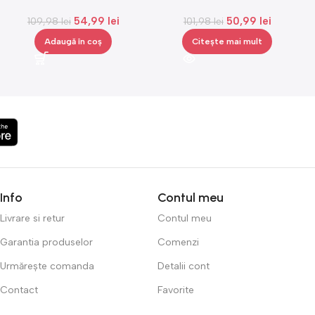
W, bej, Gonga®
Superstar, iluminare LED,
54,99
lei
50,99
lei
109,98
lei
senzor de atingere,Gonga®
101,98
lei
Adaugă în coș
Citește mai mult
Info
Contul meu
Livrare si retur
Contul meu
Garantia produselor
Comenzi
Urmărește comanda
Detalii cont
Contact
Favorite