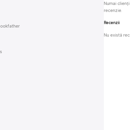
Numai clienți
recenzie.
Recenzii
Cookfather
Nu există re
os