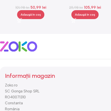
reincarcabil, ajustabil,
Gonga®
50,99
lei
105,99
lei
101,98
Gonga®
lei
211,98
lei
Adaugă în coș
Adaugă în coș
Informații magazin
Zoko.ro
SC Gonga Shop SRL
RO40071310
Constanta
România