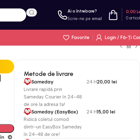
Ai o întrebare?
0,00
L
0
artico
Scrie-ne pe
email
Favorite
Login / Fă-Ți Co
Metode de livrare
l
Sameday
24 H
20,00 lei
Livrare rapidă prin
Sameday Courier în 24-48
de ore la adresa ta!
Sameday (EasyBox)
24 H
15,00 lei
Ridică coletul comod
dintr-un EasyBox Sameday
în 24-48 de ore!