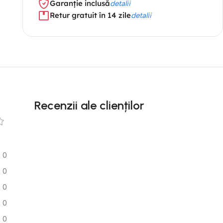
Garanție inclusă
detalii
Retur gratuit în 14 zile
detalii
Recenzii ale clienților
0
0
0
0
0