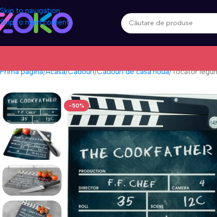
Skip to navigation
Skip to main content
Prima pagină
Acasa
Cadouri
Cadouri de casa noua
Tocator legum
-50%