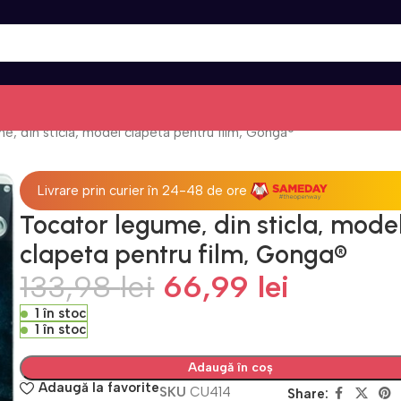
e, din sticla, model clapeta pentru film, Gonga®
Livrare prin curier în 24-48 de ore
Tocator legume, din sticla, mode
clapeta pentru film, Gonga®
133,98
lei
66,99
lei
1 în stoc
1 în stoc
Adaugă în coș
Adaugă la favorite
SKU
CU414
Share: