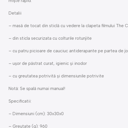
miște rapid.
Detalii
– masă de tocat din sticlă cu vedere la clapeta filmului The 
– din sticla securizata cu colturile rotunjite
– cu patru picioare de cauciuc antiderapante pe partea de j
– ușor de păstrat curat, igienic și inodor
– cu greutatea potrivită și dimensiunile potrivite
Notă: Se spală numai manual!
Specificatii:
– Dimensiuni (cm): 30x30x0
– Greutate (g): 960