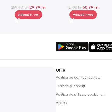
cosmetice, medie, Gonga®
Gonga®
129,99
lei
60,99
lei
259,98
lei
121,98
lei
Adaugă în coș
Adaugă în coș
Utile
Politica de confidentialitate
Termeni și condiții
Politica de utilizare cookie-uri
A.N.P.C.