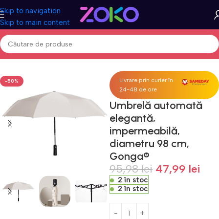
Skip to navigation
Skip to main content
Prima pagină
Acasa
Fashion & Accesorii
Umbrele
Livrare prin curier în
-50%
24-48 de ore
Umbrelă automată
elegantă,
impermeabilă,
diametru 98 cm,
Gonga®
95,98
lei
47,99
lei
2 în stoc
2 în stoc