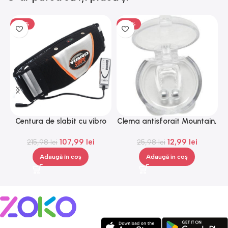
-50%
-50%
Centura de slabit cu vibro
Clema antisforait Mountain,
C
masaj Igia Vibro Shape,
Gonga®
107,99
lei
12,99
lei
telecomanda, negru
215,98
lei
25,98
lei
Adaugă în coș
Adaugă în coș