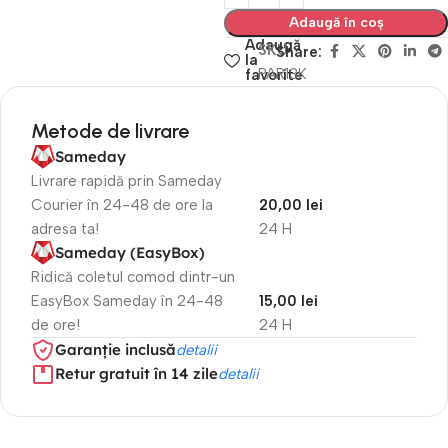
Adaugă în coș
Adaugă
SKU
Share:
la
PAR13K
favorite
Metode de livrare
Sameday
Livrare rapidă prin Sameday
Courier în 24-48 de ore la
20,00 lei
adresa ta!
24 H
Sameday (EasyBox)
Ridică coletul comod dintr-un
EasyBox Sameday în 24-48
15,00 lei
de ore!
24 H
Garanție inclusă
detalii
Retur gratuit în 14 zile
detalii