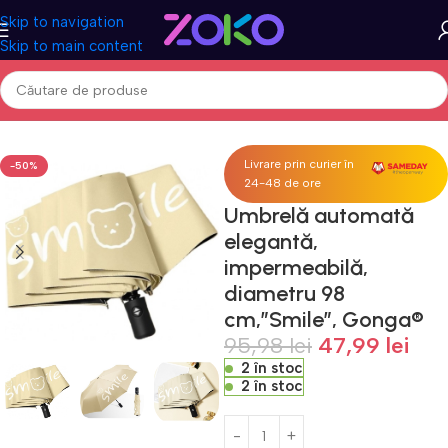
Skip to navigation
Skip to main content
Prima pagină
Acasa
Fashion & Accesorii
Umbrele
Livrare prin curier în
-50%
24-48 de ore
Umbrelă automată
elegantă,
impermeabilă,
diametru 98
cm,”Smile”, Gonga®
95,98
lei
47,99
lei
2 în stoc
2 în stoc