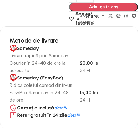
Adaugă în coș
Adaugă
SKU
Share:
la
PAR10K
favorite
Metode de livrare
Sameday
Livrare rapidă prin Sameday
Courier în 24-48 de ore la
20,00 lei
adresa ta!
24 H
Sameday (EasyBox)
Ridică coletul comod dintr-un
EasyBox Sameday în 24-48
15,00 lei
de ore!
24 H
Garanție inclusă
detalii
Retur gratuit în 14 zile
detalii