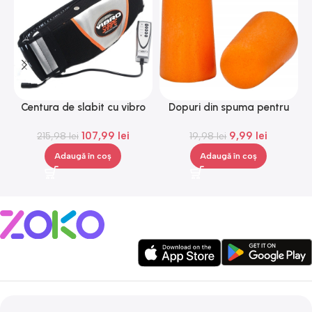
Centura de slabit cu vibro
Dopuri din spuma pentru
L
masaj Igia Vibro Shape,
urechi, Gonga®
107,99
lei
9,99
lei
telecomanda, negru
215,98
lei
19,98
lei
Adaugă în coș
Adaugă în coș