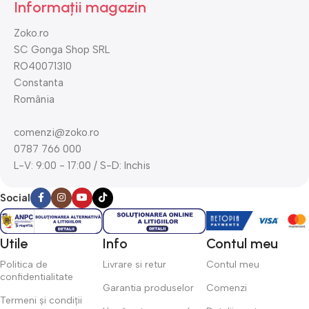
Informații magazin
Zoko.ro
SC Gonga Shop SRL
RO40071310
Constanta
România
comenzi@zoko.ro
0787 766 000
L-V: 9:00 - 17:00 / S-D: Inchis
Social
Utile
Info
Contul meu
Politica de
Livrare si retur
Contul meu
confidentialitate
Garantia produselor
Comenzi
Termeni și condiții