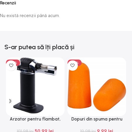
Recenzii
Nu există recenzii până acum.
S-ar putea să îți placă și
-50%
-50%
Arzator pentru flambat,
Dopuri din spuma pentru
G
reincarcabil, ajustabil,
urechi, Gonga®
50,99
lei
9,99
lei
101,98
Gonga®
lei
19,98
lei