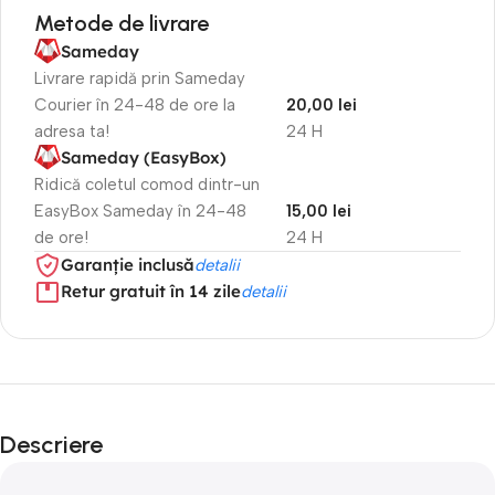
Metode de livrare
Sameday
Livrare rapidă prin Sameday
Courier în 24-48 de ore la
20,00 lei
adresa ta!
24 H
Sameday (EasyBox)
Ridică coletul comod dintr-un
EasyBox Sameday în 24-48
15,00 lei
de ore!
24 H
Garanție inclusă
detalii
Retur gratuit în 14 zile
detalii
Descriere