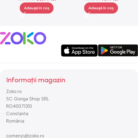
Adaugă în coș
Adaugă în coș
Informații magazin
Zoko.ro
SC Gonga Shop SRL
RO40071310
Constanta
România
comenzi@zoko.ro