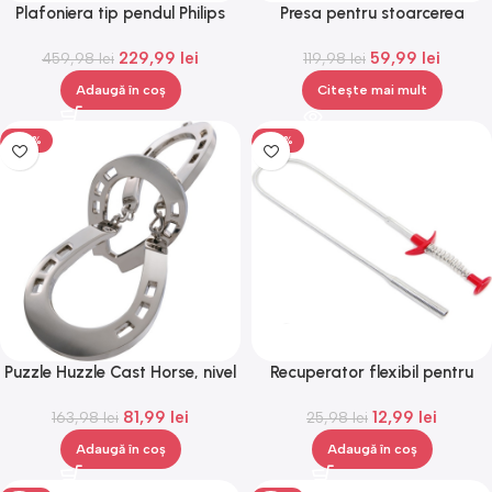
Plafoniera tip pendul Philips
Presa pentru stoarcerea
myLiving, 4 x LED, 3.5W
cartofilor, legumelor si
229,99
lei
59,99
lei
459,98
lei
fructelor, din otel inoxidabil,
119,98
lei
Gonga®
Adaugă în coș
Citește mai mult
-50%
-50%
Puzzle Huzzle Cast Horse, nivel
Recuperator flexibil pentru
2/6, Gonga®
obiecte mici, cu arc si gheara
81,99
lei
12,99
lei
163,98
lei
pentru prindere, din
25,98
lei
plastic/metal, lungime 60 cm,
Adaugă în coș
Adaugă în coș
Gonga®