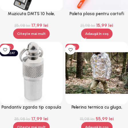
Muzicuta DMTS 10 hole,
Paleta plasa pentru cartofi
argintie, Gonga®
prajiti, otel inoxidabil.Gonga®
17,99
lei
15,99
lei
35,98
lei
31,98
lei
Citește mai mult
Adaugă în coș
-50%
-50%
EPUIZAT
Pandantiv zgarda tip capsula
Pelerina termica cu gluga,
pentru date de identificare
marime universala, Gonga®
17,99
lei
55,99
lei
35,98
lei
111,98
lei
Citește mai mult
Adaugă în coș