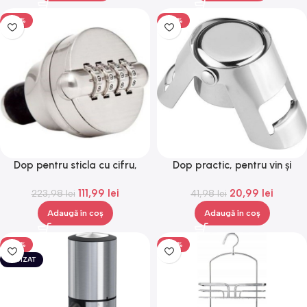
-50%
-50%
Dop pentru sticla cu cifru,
Dop practic, pentru vin și
Gonga®
șampanie, Gonga®
111,99
lei
20,99
lei
223,98
lei
41,98
lei
Adaugă în coș
Adaugă în coș
-50%
-50%
EPUIZAT