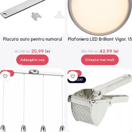
Placuta auto pentru numarul
Plafoniera LED Brilliant Vigor, 15
de telefon, prindere cu
W, 850 lm, 2700 K,Gonga®
20,99
lei
42,99
lei
41,98
ventuze,Gonga®
lei
85,98
lei
Adaugă în coș
Citește mai mult
-50%
-50%
EPUIZAT