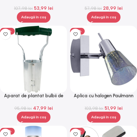
stocare 32Gb, 3000mAh,
rechin, Gonga®
53,99
lei
28,99
lei
107,98
Gonga®
lei
57,98
lei
Adaugă în coș
Adaugă în coș
-50%
-50%
Aparat de plantat bulbii de
Aplica cu halogen Paulmann
flori, otel cromat, 23x13x8cm,
60314, 42W,Gonga®
47,99
lei
51,99
lei
95,98
Gonga®
lei
103,98
lei
Adaugă în coș
Adaugă în coș
-50%
-50%