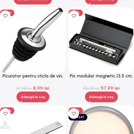
-50%
-50%
Picurator pentru sticla de vin,
Pix modular magnetic,13.5 cm,
model retro, Gonga®
Gonga®
8,99
lei
57,99
lei
17,98
lei
115,98
lei
Adaugă în coș
Adaugă în coș
-50%
-50%
EPUIZAT