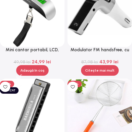
Mini cantar portabil, LCD,
Modulator FM handsfree, cu
metal, Gonga®
bluetooth,usb si card SD,
24,99
lei
43,99
lei
49,98
lei
87,98
CARG7
lei
Adaugă în coș
Citește mai mult
-50%
-50%
EPUIZAT