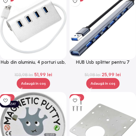
Hub din aluminiu, 4 porturi usb,
HUB Usb splitter pentru 7
Gonga®
porturi, lungime 16 cm, corp
51,99
lei
25,99
lei
103,98
lei
aluminiu, Gonga®
51,98
lei
Adaugă în coș
Adaugă în coș
-50%
-50%
EPUIZAT