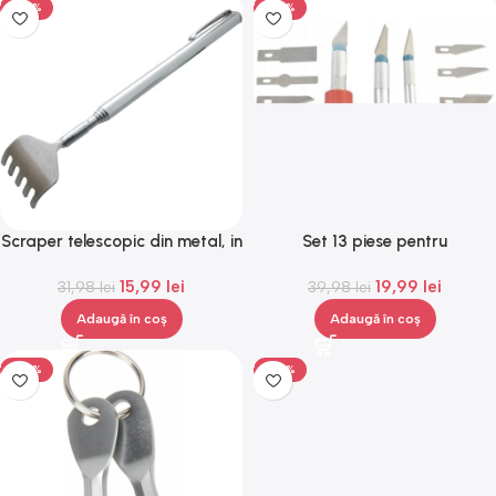
-50%
-50%
Scraper telescopic din metal, in
Set 13 piese pentru
forma de pix, ideal pentru
modelaj/sculptura, Gonga®
15,99
lei
19,99
lei
31,98
spate, Gonga®
lei
39,98
lei
Adaugă în coș
Adaugă în coș
-50%
-50%