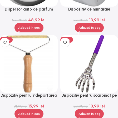
Dispersor auto de parfum
Dispozitiv de numarare
Baseus tip inel,Gonga®
manual, Gonga®
48,99
lei
13,99
lei
97,98
lei
27,98
lei
Adaugă în coș
Adaugă în coș
-50%
-50%
Dispozitiv pentru indepartarea
Dispozitiv pentru scarpinat pe
scamelor, Gonga®
spate,forma de schelet, ideal
15,99
lei
13,99
lei
31,98
lei
pentru spate, Gonga®
27,98
lei
Adaugă în coș
Adaugă în coș