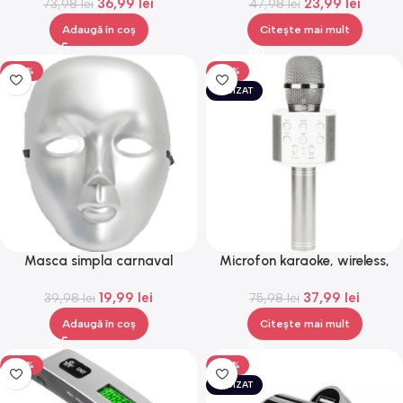
36,99
lei
23,99
lei
73,98
lei
47,98
lei
Adaugă în coș
Citește mai mult
-50%
-50%
EPUIZAT
Masca simpla carnaval
Microfon karaoke, wireless,
venetian, Gonga®
boxa incorporata, egalizator,
19,99
lei
37,99
lei
39,98
lei
reincarcabil, Rotosonic
75,98
lei
Adaugă în coș
Citește mai mult
-50%
-50%
EPUIZAT