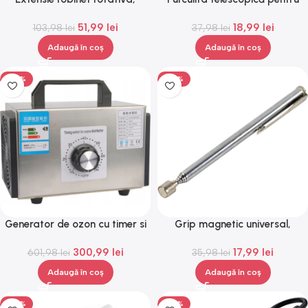
adaptor baterie, universal,
grătar extensibila, 82 cm,
51,99
lei
18,99
lei
rotatie de 1080 °, functie de
103,98
lei
37,98
Gonga®
lei
economisire a apei, Gonga®
Adaugă în coș
Adaugă în coș
-50%
-50%
Generator de ozon cu timer si
Grip magnetic universal,
filtru, 32G/H
sarcina de pana la 500g,
300,99
lei
17,99
lei
601,98
lei
35,98
Gonga®
lei
Adaugă în coș
Adaugă în coș
-50%
-50%