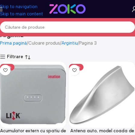
Skip to navigation
Skip to main content
Argintiu
Prima pagină
Culoare produs
Argintiu
Pagina 3
Filtrare
-50%
-50%
Acumulator extern cu spatiu de
Antena auto, model coada de