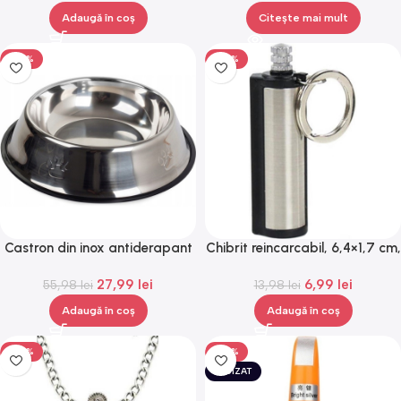
Adaugă în coș
Citește mai mult
-50%
-50%
Castron din inox antiderapant
Chibrit reincarcabil, 6,4×1,7 cm,
pentru caini, model
Gonga®
27,99
lei
6,99
lei
55,98
labuta,Gonga®
lei
13,98
lei
Adaugă în coș
Adaugă în coș
-50%
-50%
EPUIZAT