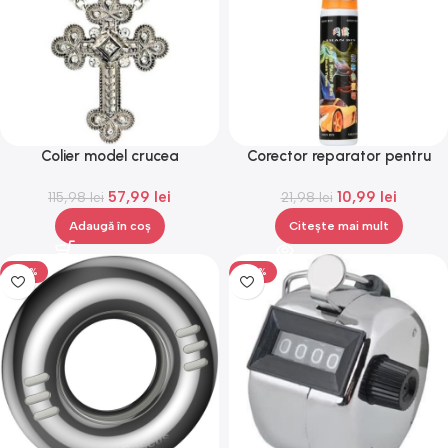
Colier model crucea
Corector reparator pentru
episcopului, 5 x 10 x 20 cm,
vopsea auto/moto,Gonga®
57,99
lei
10,99
lei
115,98
Gonga®
lei
21,98
lei
Adaugă în coș
Citește mai mult
-50%
-50%