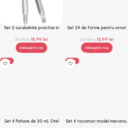
Set 2 surubelnite practice in
Set 24 de forme pentru ornat
forma de chei, din otel
prajituri, Gonga®
15,99
lei
13,99
lei
inoxidabil,breloc, 6.2 cm,
31,98
lei
27,98
lei
Gonga®
Adaugă în coș
Adaugă în coș
-50%
-50%
Set 4 Pahare de 30 ml, Otel
Set 4 tacamuri model mecanic,
Inoxidabil Cu Husa Din Piele
Gonga®