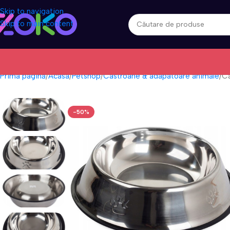
Skip to navigation
Skip to main content
Prima pagină
Acasa
Petshop
Castroane & adapatoare animale
Ca
-50%