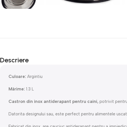
Descriere
Culoare:
Argintiu
Mărime:
1.3 L
Castron din inox antiderapant pentru caini,
potrivit pentr
Datorita designului sau, este perfect pentru alimentele uscat
Fabricat din inox, are cauciuc antiderapant pentru a impiedica 