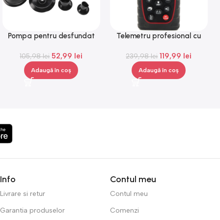
Pompa pentru desfundat
Telemetru profesional cu
Drain Blaster, Gonga®
laser, Gonga®
52,99
lei
119,99
lei
105,98
lei
239,98
lei
Adaugă în coș
Adaugă în coș
Info
Contul meu
Livrare si retur
Contul meu
Garantia produselor
Comenzi