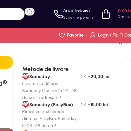
Ai o întrebare?
0,00
L
0
artico
Scrie-ne pe
email
Favorite
Login / Fă-Ți Co
Metode de livrare
Sameday
24 H
20,00 lei
a®
Livrare rapidă prin
Sameday Courier în 24-48
de ore la adresa ta!
Sameday (EasyBox)
24 H
15,00 lei
Ridică coletul comod
dintr-un EasyBox Sameday
în 24-48 de ore!