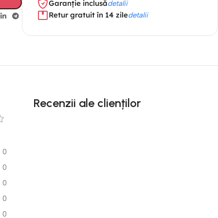
Garanție inclusă
detalii
Retur gratuit în 14 zile
detalii
Recenzii ale clienților
0
0
0
0
0