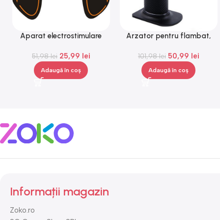
Aparat electrostimulare
Arzator pentru flambat,
pentru fesieri, 1-100hz, 10
reincarcabil, ajustabil,
25,99
lei
50,99
lei
nivele, negru, portocaliu,
51,98
lei
101,98
Gonga®
lei
Gonga®
Adaugă în coș
Adaugă în coș
Informații magazin
Zoko.ro