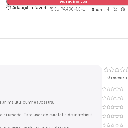
Adaugă în coș
Adaugă la favorite
SKU
PA490-1.3-L
Share:
0 recenzii
u animalutul dumneavoastra.
e si umede. Este usor de curatat side intretinut.
miscarea vasului in timpul utilizarii.