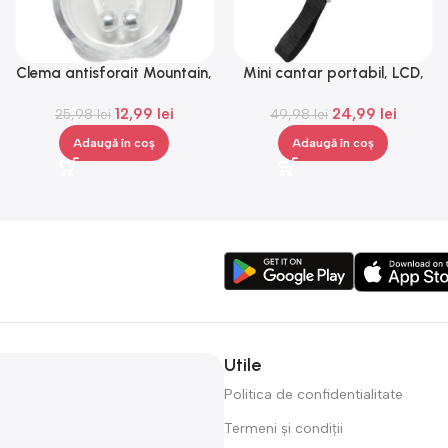
Clema antisforait Mountain,
Mini cantar portabil, LCD,
Gonga®
metal, Gonga®
12,99
lei
24,99
lei
25,98
lei
49,98
lei
Adaugă în coș
Adaugă în coș
Utile
Politica de confidentialitate
Termeni și condiții