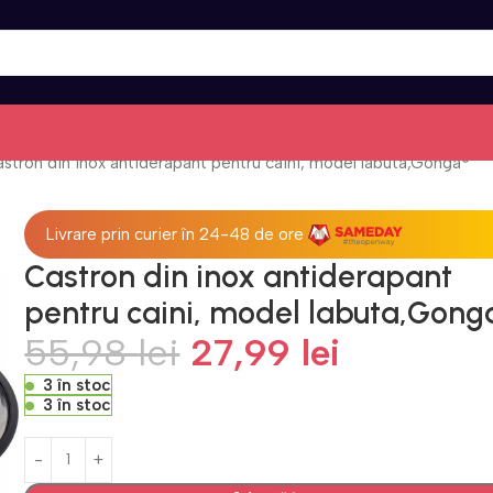
stron din inox antiderapant pentru caini, model labuta,Gonga®
Livrare prin curier în 24-48 de ore
Castron din inox antiderapant
pentru caini, model labuta,Gong
55,98
lei
27,99
lei
3 în stoc
3 în stoc