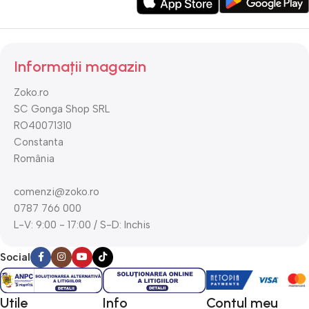
Informații magazin
Zoko.ro
SC Gonga Shop SRL
RO40071310
Constanta
România
comenzi@zoko.ro
0787 766 000
L-V: 9:00 - 17:00 / S-D: Inchis
Social
Utile
Info
Contul meu