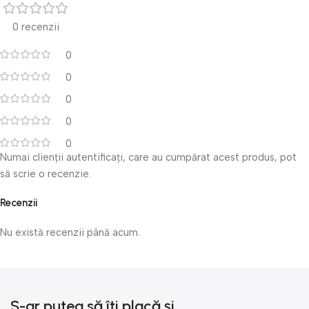
0 recenzii
0
0
0
0
0
Numai clienții autentificați, care au cumpărat acest produs, pot
să scrie o recenzie.
Recenzii
Nu există recenzii până acum.
S-ar putea să îți placă și