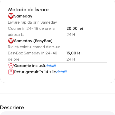
Metode de livrare
Sameday
Livrare rapidă prin Sameday
Courier în 24-48 de ore la
20,00 lei
adresa ta!
24 H
Sameday (EasyBox)
Ridică coletul comod dintr-un
EasyBox Sameday în 24-48
15,00 lei
de ore!
24 H
Garanție inclusă
detalii
Retur gratuit în 14 zile
detalii
Descriere