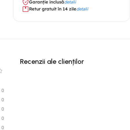
Garanție inclusă
detalii
Retur gratuit în 14 zile
detalii
Recenzii ale clienților
0
0
0
0
0