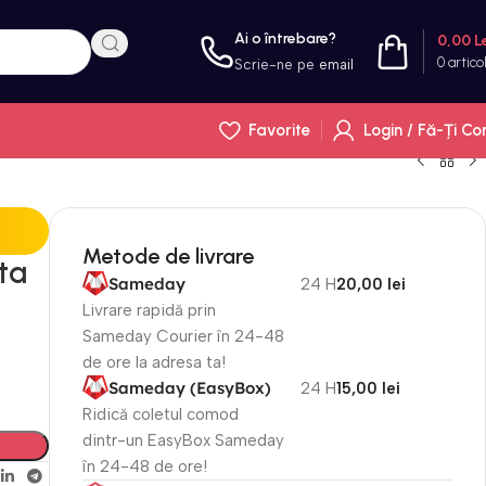
Ai o întrebare?
0,00
L
0
artico
Scrie-ne pe
email
Favorite
Login / Fă-Ți Co
Metode de livrare
nta
Sameday
24 H
20,00 lei
Livrare rapidă prin
Sameday Courier în 24-48
de ore la adresa ta!
Sameday (EasyBox)
24 H
15,00 lei
Ridică coletul comod
dintr-un EasyBox Sameday
în 24-48 de ore!