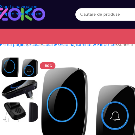
Skip to navigation
Skip to main content
Prima pagină
Acasa
Casa & Gradina
Iluminat & Electrice
Sonerie 
-50%