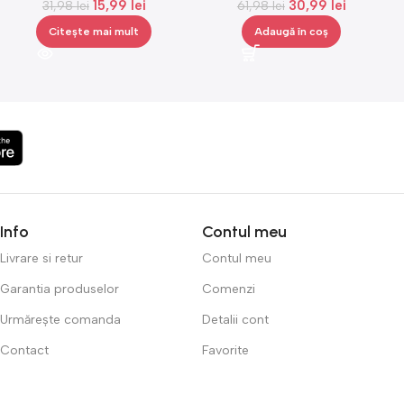
15,99
lei
30,99
lei
capete de periuta, 4 bucati
31,98
lei
picioarelor, Gonga®
61,98
lei
Citește mai mult
Adaugă în coș
Info
Contul meu
Livrare si retur
Contul meu
Garantia produselor
Comenzi
Urmărește comanda
Detalii cont
Contact
Favorite