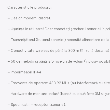
Caracteristicile produsului:
– Design modern, discret.
– Ușurință în utilizare! Doar conectați ștecherul soneriei în pri
– Transmițătorul (butonul soneriei) necesită alimentare de la
– Conectivitate wireless de până la 300 m (în zonă deschisă
– 60 de melodii și până la 5 niveluri de volum (inclusiv posib
– Impermeabil: IP44
– Frecvența de operare: 433,92 MHz (nu interferează cu alte
– Hardware de montare inclus! (bandă cu două fețe 3M și șur
– Specificații – receptor (sonerie):