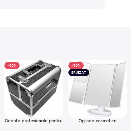
-50%
-50%
EPUIZAT
Geanta profesionala pentru
Oglinda cosmetica
cosmetice, medie, Gonga®
Superstar, iluminare LED,