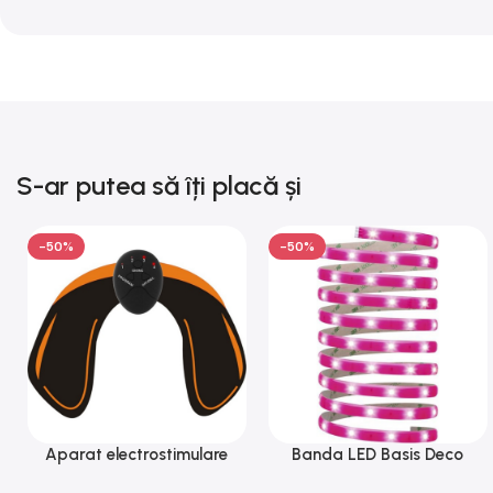
S-ar putea să îți placă și
-50%
-50%
Aparat electrostimulare
Banda LED Basis Deco
pentru fesieri, 1-100hz, 10
Paulmann 70507, 12 V, 300