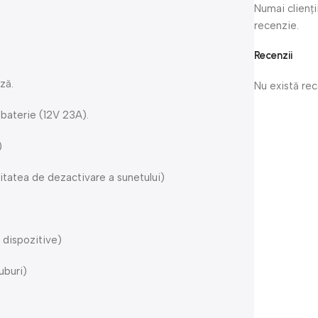
Numai clienți
recenzie.
Recenzii
ză.
Nu există re
 baterie (12V 23A).
)
ilitatea de dezactivare a sunetului)
 dispozitive)
uburi)