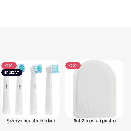
-50%
-50%
EPUIZAT
Rezerve periuta de dinti
Set 2 plasturi pentru
electrica compatibile Oral B,
incalzirea mainilor sau a