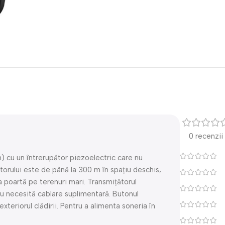
0 recenzii
n) cu un întrerupător piezoelectric care nu
torului este de până la 300 m în spațiu deschis,
la poartă pe terenuri mari. Transmițătorul
nu necesită cablare suplimentară. Butonul
xteriorul clădirii. Pentru a alimenta soneria în