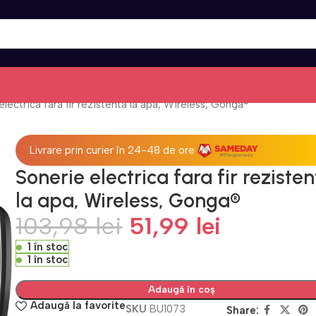
electrica fara fir rezistenta la apa, Wireless, Gonga®
Livrare prin curier în 24-48 de ore
Sonerie electrica fara fir reziste
la apa, Wireless, Gonga®
103,98
lei
51,99
lei
1 în stoc
1 în stoc
Adaugă în coș
Adaugă la favorite
SKU
BU1073
Share: