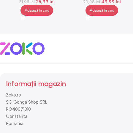
25,99
lei
49,99
lei
nivele, negru, portocaliu,
51,98
lei
99,98
lei
cm
Gonga®
Adaugă în coș
Adaugă în coș
Informații magazin
Zoko.ro
SC Gonga Shop SRL
RO40071310
Constanta
România