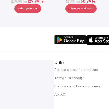
129,99
lei
50,99
lei
259,98
lei
senzor de atingere,Gonga®
101,98
lei
Adaugă în coș
Citește mai mult
Utile
Politica de confidentialitate
Termeni și condiții
Politica de utilizare cookie-uri
A.N.P.C.