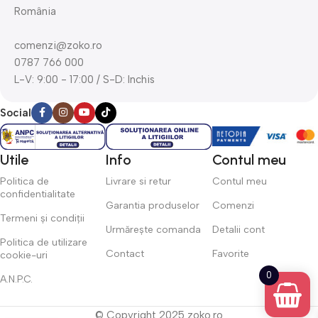
România
comenzi@zoko.ro
0787 766 000
L-V: 9:00 - 17:00 / S-D: Inchis
Social
Utile
Info
Contul meu
Politica de
Livrare si retur
Contul meu
confidentialitate
Garantia produselor
Comenzi
Termeni și condiții
Urmărește comanda
Detalii cont
Politica de utilizare
Contact
Favorite
cookie-uri
0
A.N.P.C.
© Copyright 2025 zoko.ro