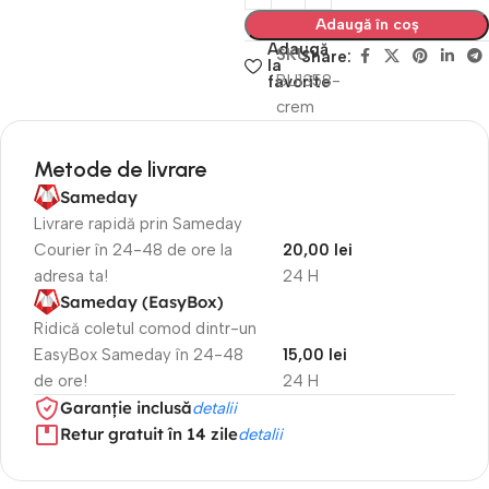
Adaugă în coș
Adaugă
SKU
Share:
la
BU1358-
favorite
crem
Metode de livrare
Sameday
Livrare rapidă prin Sameday
Courier în 24-48 de ore la
20,00 lei
adresa ta!
24 H
Sameday (EasyBox)
Ridică coletul comod dintr-un
EasyBox Sameday în 24-48
15,00 lei
de ore!
24 H
Garanție inclusă
detalii
Retur gratuit în 14 zile
detalii