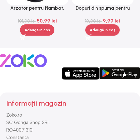
Arzator pentru flambat,
Dopuri din spuma pentru
L
reincarcabil, ajustabil,
urechi, Gonga®
50,99
lei
9,99
lei
101,98
Gonga®
lei
19,98
lei
Adaugă în coș
Adaugă în coș
Informații magazin
Zoko.ro
SC Gonga Shop SRL
RO40071310
Constanta