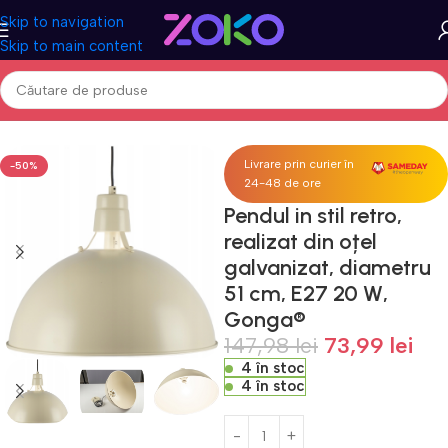
Skip to navigation
Skip to main content
 Gradina
Iluminat & Electrice
Corpuri de iluminat
Lampi si veioze
Livrare prin curier în
-50%
24-48 de ore
Pendul in stil retro,
realizat din oțel
galvanizat, diametru
51 cm, E27 20 W,
Gonga®
147,98
lei
73,99
lei
4 în stoc
4 în stoc