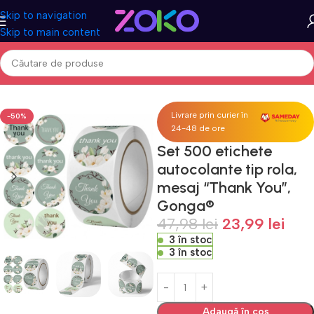
Skip to navigation
Skip to main content
Prima pagină
Acasa
Cadouri
Pentru ea
Livrare prin curier în
-50%
24-48 de ore
Set 500 etichete
autocolante tip rola,
mesaj “Thank You”,
Gonga®
47,98
lei
23,99
lei
3 în stoc
3 în stoc
Adaugă în coș