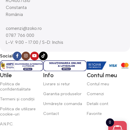
RO40071310
Constanta
România
comenzi@zoko.ro
0787 766 000
L-V: 9:00 - 17:00 / S-D: Inchis
Social
Utile
Info
Contul meu
Politica de
Livrare si retur
Contul meu
confidentialitate
Garantia produselor
Comenzi
Termeni și condiții
Urmărește comanda
Detalii cont
Politica de utilizare
Contact
Favorite
cookie-uri
0
A.N.P.C.