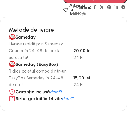
Adaugă
SKU
Share:
la
NNK06
favorite
Metode de livrare
Sameday
Livrare rapidă prin Sameday
Courier în 24-48 de ore la
20,00 lei
adresa ta!
24 H
Sameday (EasyBox)
Ridică coletul comod dintr-un
EasyBox Sameday în 24-48
15,00 lei
de ore!
24 H
Garanție inclusă
detalii
Retur gratuit în 14 zile
detalii