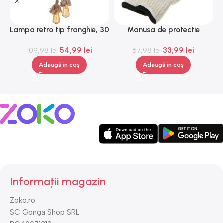
Lampa retro tip franghie, 30
Manusa de protectie
W, bej, Gonga®
impotriva caldurii, Gonga®
54,99
lei
33,99
lei
109,98
lei
67,98
lei
Adaugă în coș
Adaugă în coș
Informații magazin
Zoko.ro
SC Gonga Shop SRL