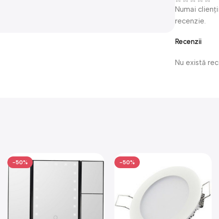
Numai clienți
recenzie.
Recenzii
Nu există re
-50%
-50%