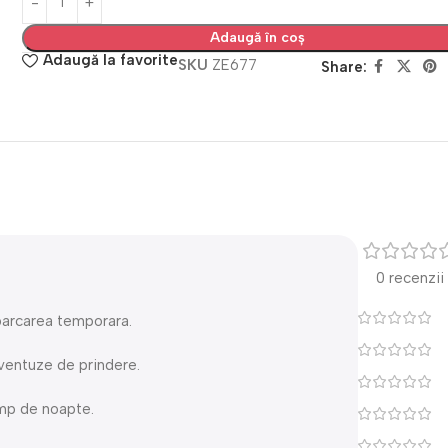
Adaugă în coș
Adaugă la favorite
SKU
ZE677
Share:
0 recenzii
parcarea temporara.
 ventuze de prindere.
timp de noapte.