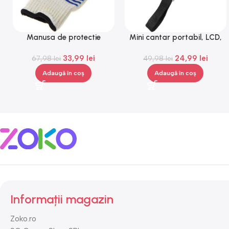
Manusa de protectie
Mini cantar portabil, LCD,
impotriva caldurii, Gonga®
metal, Gonga®
33,99
lei
24,99
lei
67,98
lei
49,98
lei
Adaugă în coș
Adaugă în coș
Informații magazin
Zoko.ro