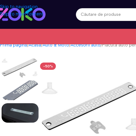
Skip to navigation
Skip to main content
Prima pagină
Acasa
Auto & Moto
Accesorii auto
Placuta auto pe
-50%