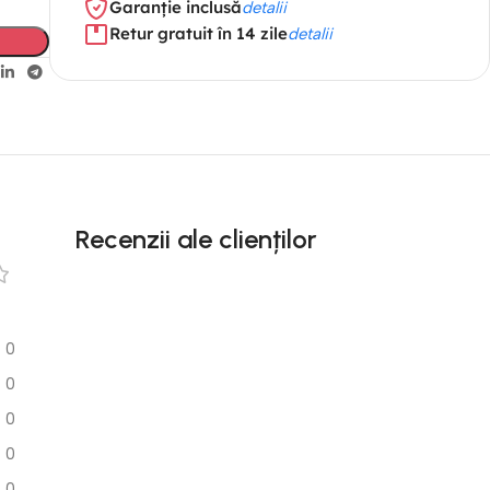
Garanție inclusă
detalii
Retur gratuit în 14 zile
detalii
Recenzii ale clienților
0
0
0
0
0