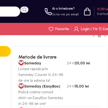
Ai o întrebare?
0,00
L
0
artico
Scrie-ne pe
email
Favorite
Login / Fă-Ți Co
Metode de livrare
Sameday
24 H
20,00 lei
Livrare rapidă prin
Sameday Courier în 24-48
de ore la adresa ta!
Sameday (EasyBox)
24 H
15,00 lei
Ridică coletul comod
dintr-un EasyBox Sameday
în 24-48 de ore!