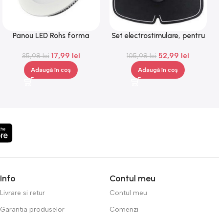
Panou LED Rohs forma
Set electrostimulare, pentru
rotunda, 6 W, lumina alba,
brate si abdomen, portabil,
17,99
lei
52,99
lei
35,98
3000 K
lei
105,98
negru, Gonga®
lei
Adaugă în coș
Adaugă în coș
Info
Contul meu
Livrare si retur
Contul meu
Garantia produselor
Comenzi