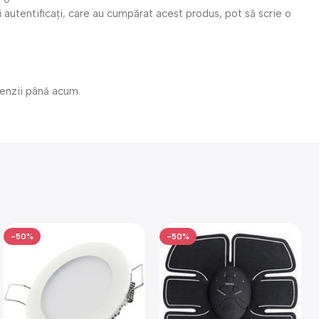
i autentificați, care au cumpărat acest produs, pot să scrie o
cenzii până acum.
-50%
-50%