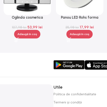
Oglinda cosmetica
Panou LED Rohs forma
Superstar, iluminare LED,
rotunda, 6 W, lumina alba,
53,99
lei
17,99
lei
senzor de atingere,Gonga®
107,98
lei
35,98
3000 K
lei
Adaugă în coș
Adaugă în coș
Utile
Politica de confidentialitate
Termeni și condiții