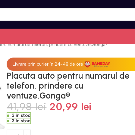
ntru numarul de telefon, prindere cu ventuze,Gonga®
Livrare prin curier în 24-48 de ore
Placuta auto pentru numarul de
telefon, prindere cu
ventuze,Gonga®
41,98
lei
20,99
lei
3 în stoc
3 în stoc