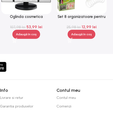
Oglinda cosmetica
Set 8 organizatoare pentru
Superstar, iluminare LED,
40 umerase, Gonga®
53,99
lei
12,99
lei
senzor de atingere,Gonga®
107,98
lei
25,98
lei
Adaugă în coș
Adaugă în coș
Info
Contul meu
Livrare si retur
Contul meu
Garantia produselor
Comenzi