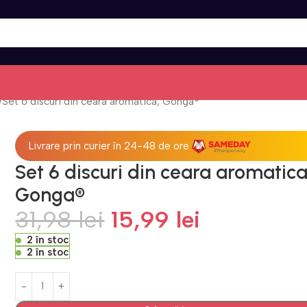
Set 6 discuri din ceara aromatica, Gonga®
Livrare prin curier în 24-48 de ore
Set 6 discuri din ceara aromatica
Gonga®
31,98
lei
15,99
lei
2 în stoc
2 în stoc