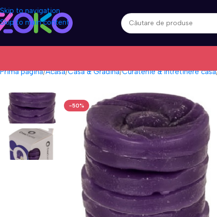
Skip to navigation
Skip to main content
Prima pagină
Acasa
Casa & Gradina
Curatenie & Intretinere casa
-50%