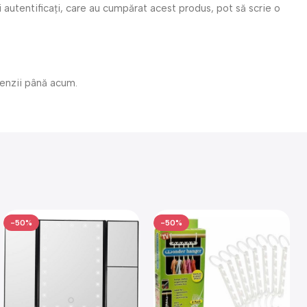
i autentificați, care au cumpărat acest produs, pot să scrie o
cenzii până acum.
-50%
-50%