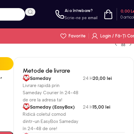
Ai o întrebare?
0,00
L
0
artico
Scrie-ne pe
email
Favorite
Login / Fă-Ți Co
Metode de livrare
,
Sameday
24 H
20,00 lei
Livrare rapidă prin
Sameday Courier în 24-48
de ore la adresa ta!
Sameday (EasyBox)
24 H
15,00 lei
Ridică coletul comod
dintr-un EasyBox Sameday
în 24-48 de ore!