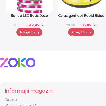
Banda LED Basis Deco
Colac gonflabil Rapid Rider,
Paulmann 70507, 12 V, 300
Gonga®
49,99
lei
105,99
lei
99,98
lei
cm
211,98
lei
Adaugă în coș
Adaugă în coș
Informații magazin
Zoko.ro
SC Gonga Shop SRL