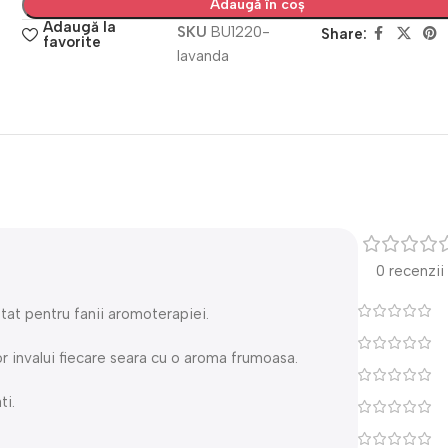
Adaugă în coș
Adaugă la
SKU
BU1220-
Share:
favorite
lavanda
0 recenzii
tat pentru fanii aromoterapiei.
or invalui fiecare seara cu o aroma frumoasa.
ti.