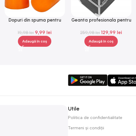
Dopuri din spuma pentru
Geanta profesionala pentru
urechi, Gonga®
cosmetice, medie, Gonga®
9,99
lei
129,99
lei
19,98
lei
259,98
lei
Adaugă în coș
Adaugă în coș
Utile
Politica de confidentialitate
Termeni și condiții