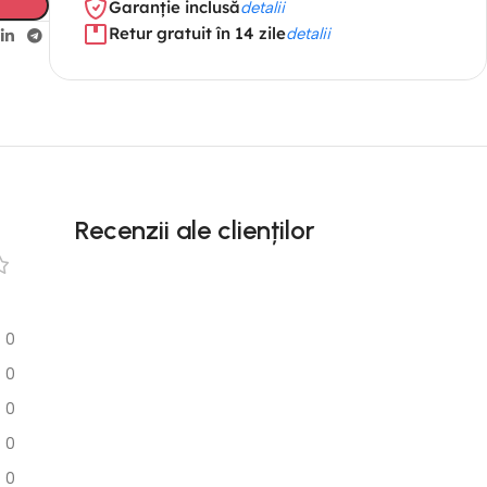
Garanție inclusă
detalii
Retur gratuit în 14 zile
detalii
Recenzii ale clienților
0
0
0
0
0