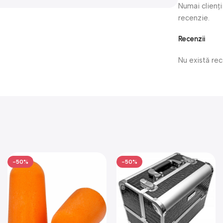
Numai clienți
recenzie.
Recenzii
Nu există re
-50%
-50%