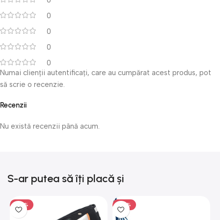
0
0
0
0
0
Numai clienții autentificați, care au cumpărat acest produs, pot
să scrie o recenzie.
Recenzii
Nu există recenzii până acum.
S-ar putea să îți placă și
-50%
-50%