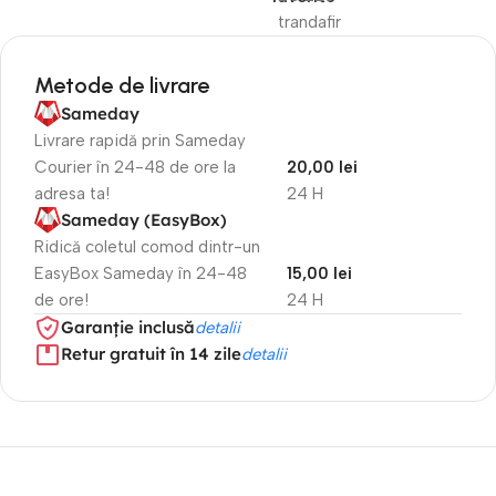
trandafir
Metode de livrare
Sameday
Livrare rapidă prin Sameday
Courier în 24-48 de ore la
20,00 lei
adresa ta!
24 H
Sameday (EasyBox)
Ridică coletul comod dintr-un
EasyBox Sameday în 24-48
15,00 lei
de ore!
24 H
Garanție inclusă
detalii
Retur gratuit în 14 zile
detalii