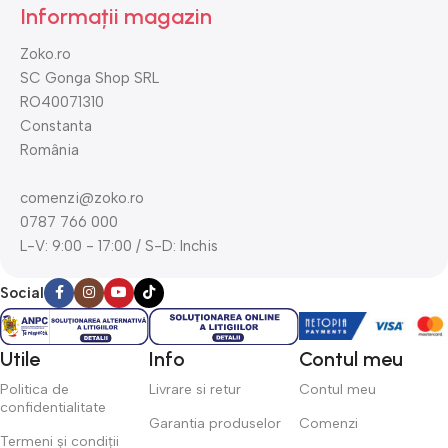
Informații magazin
Zoko.ro
SC Gonga Shop SRL
RO40071310
Constanta
România
comenzi@zoko.ro
0787 766 000
L-V: 9:00 - 17:00 / S-D: Inchis
Social
Utile
Info
Contul meu
Politica de
Livrare si retur
Contul meu
confidentialitate
Garantia produselor
Comenzi
Termeni și condiții