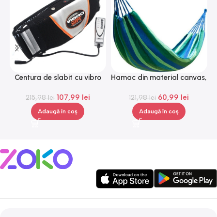
Centura de slabit cu vibro
Hamac din material canvas,
masaj Igia Vibro Shape,
Gonga®
107,99
lei
60,99
lei
telecomanda, negru
215,98
lei
121,98
lei
Adaugă în coș
Adaugă în coș